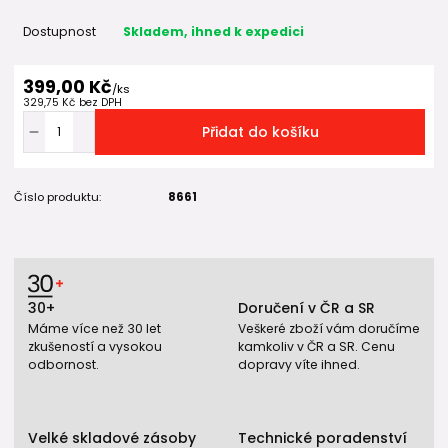
Dostupnost
Skladem, ihned k expedici
399,00 Kč
/
ks
329,75 Kč
bez DPH
Přidat do košíku
Číslo produktu:
8661
30+
Doručení v ČR a SR
Máme více než 30 let
Veškeré zboží vám doručíme
zkušeností a vysokou
kamkoliv v ČR a SR. Cenu
odbornost.
dopravy víte ihned.
Velké skladové zásoby
Technické poradenství