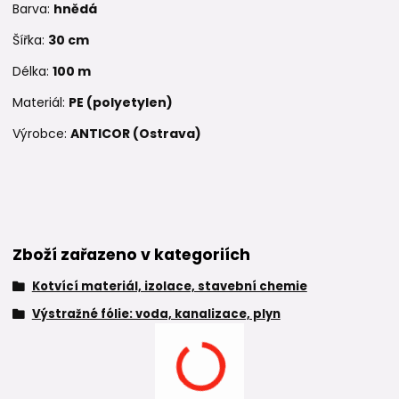
Barva:
hnědá
Šířka:
30
cm
Délka:
10
0 m
Materiál:
PE (polyetylen)
Výrobce:
ANTICOR (Ostrava)
Zboží zařazeno v kategoriích
Kotvící materiál, izolace, stavební chemie
Výstražné fólie: voda, kanalizace, plyn