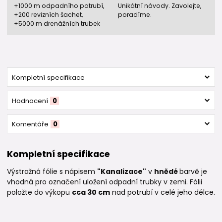
+1000 m odpadního potrubí,
Unikátní návody. Zavolejte,
+200 revizních šachet,
poradíme.
+5000 m drenážních trubek
Kompletní specifikace
Hodnocení
0
Komentáře
0
Kompletní specifikace
Výstražná fólie s nápisem
"Kanalizace"
v
hnědé
barvě je
vhodná pro označení uložení odpadní trubky v zemi. Fólii
položte do výkopu
cca 30 cm
nad potrubí v celé jeho délce.