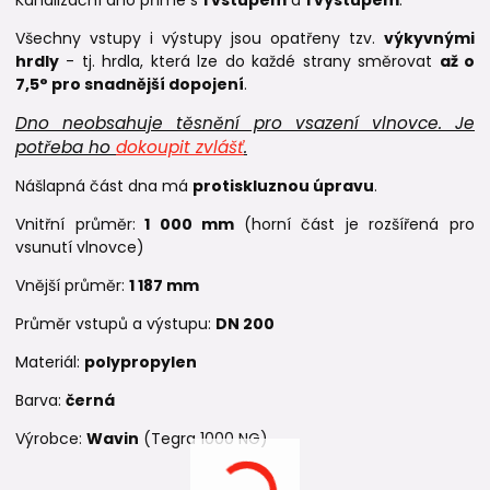
Všechny vstupy i výstupy jsou opatřeny tzv.
výkyvnými
hrdly
- tj. hrdla, která lze do každé strany směrovat
až o
7,5° pro snadnější dopojení
.
Dno neobsahuje těsnění pro vsazení vlnovce. Je
potřeba ho
dokoupit zvlášť
.
Nášlapná část dna má
protiskluznou úpravu
.
Vnitřní průměr:
1 000 mm
(horní část je rozšířená pro
vsunutí vlnovce)
Vnější průměr:
1 187 mm
Průměr vstupů a výstupu:
DN 200
Materiál:
polypropylen
Barva:
černá
Výrobce:
Wavin
(Tegra 1000 NG)