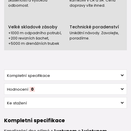
zkušeností a vysokou
kamkoliv v ČR a SR. Cenu
odbornost.
dopravy víte ihned.
Velké skladové zásoby
Technické poradenství
+1000 m odpadního potrubí,
Unikátní návody. Zavolejte,
+200 revizních šachet,
poradíme.
+5000 m drenážních trubek
Kompletní specifikace
Hodnocení
0
Ke stažení
Kompletní specifikace
Kanalizační dno přímé s
1 vstupem
a
1 výstupem
.