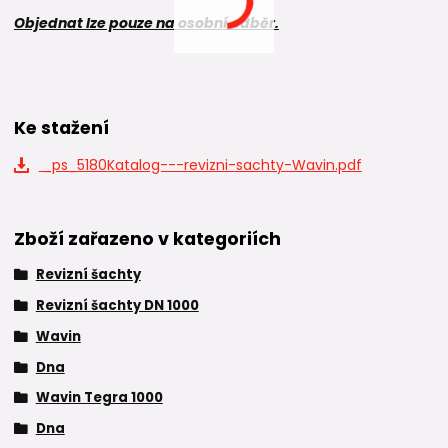
Objednat lze pouze na osobní odběr.
Ke stažení
_ps_5180Katalog---revizni-sachty-Wavin.pdf
Zboží zařazeno v kategoriích
Revizní šachty
Revizní šachty DN 1000
Wavin
Dna
Wavin Tegra 1000
Dna