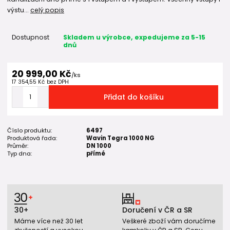
výstu...
celý popis
Dostupnost
Skladem u výrobce, expedujeme za 5-15
dnů
20 999,00 Kč
/
ks
17 354,55 Kč
bez DPH
Přidat do košíku
Číslo produktu:
6497
Produktová řada:
Wavin Tegra 1000 NG
Průměr:
DN 1000
Typ dna:
přímé
30+
Doručení v ČR a SR
Máme více než 30 let
Veškeré zboží vám doručíme