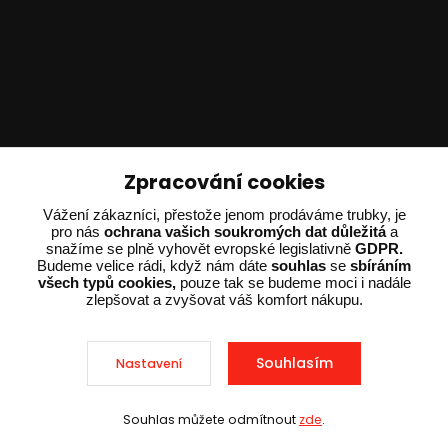
Technické poradenství
Zpracování cookies
Ing. Adam Dvořák
Vážení zákazníci, přestože jenom prodáváme trubky, je
pro nás
ochrana vašich soukromých dat důležitá
a
+420 602 234 254
snažíme se plně vyhovět evropské legislativně
GDPR.
(Po-Pá 8:00 - 15:00)
Budeme velice rádi, když nám dáte
souhlas
se
sbíráním
všech typů cookies,
pouze tak se budeme moci i nadále
potrebujiporadit@dvorak-karlik.cz
zlepšovat a zvyšovat váš komfort nákupu.
Souhlasím
Nastavení
2025 © Dvorak-Karlik.cz – Všechna práva vyhrazena. Design od
EmpireDesign
nakódoval
OndřejDvořák.com
.
Souhlas můžete odmítnout
zde
.
Sleva při nákupu nad 10 000 Kč
Vytvořeno na
Eshop-rychle.cz