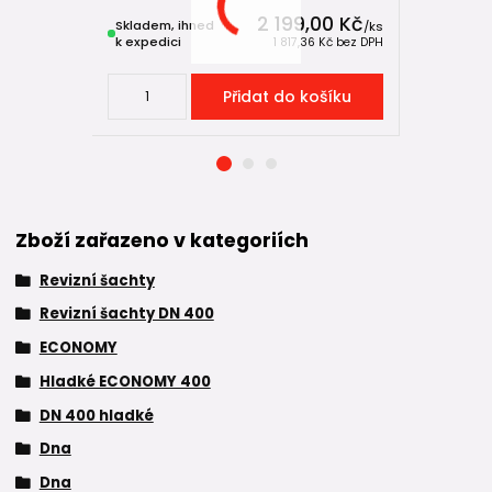
2 199,00 Kč
Skladem, ihned
Skladem, 
/
ks
k expedici
k expedici
1 817,36 Kč
bez DPH
Přidat do košíku
Zboží zařazeno v kategoriích
Revizní šachty
Revizní šachty DN 400
ECONOMY
Hladké ECONOMY 400
DN 400 hladké
Dna
Dna