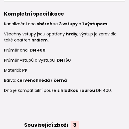
Kompletní specifikace
Kanalizační dno
sběrné
se
3 v
stupy
a
1 výstupem
.
Všechny vstupy jsou opatřeny
hrdly
, výstup je zpravidla
také opatřen
hrdlem.
Průměr dna:
DN 400
Průměr vstupů a výstupu:
DN 160
Materiál:
PP
Barva:
červenohnědá
/
černá
Dno je kompatibilní pouze
s hladkou rourou
DN 400.
Související zboží
3