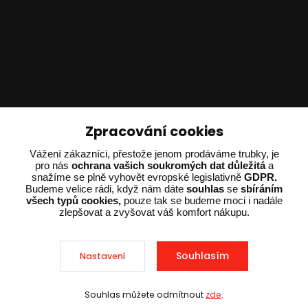
Technické poradenství
Zpracování cookies
Ing. Adam Dvořák
Vážení zákazníci, přestože jenom prodáváme trubky, je
pro nás
ochrana vašich soukromých dat důležitá
a
+420 602 234 254
snažíme se plně vyhovět evropské legislativně
GDPR.
(Po-Pá 8:00 - 15:00)
Budeme velice rádi, když nám dáte
souhlas
se
sbíráním
všech typů cookies,
pouze tak se budeme moci i nadále
potrebujiporadit@dvorak-karlik.cz
zlepšovat a zvyšovat váš komfort nákupu.
Souhlasím
Nastavení
2025 © Dvorak-Karlik.cz – Všechna práva vyhrazena. Design od
EmpireDesign
nakódoval
OndřejDvořák.com
.
Souhlas můžete odmítnout
zde
.
Sleva při nákupu nad 10 000 Kč
Vytvořeno na
Eshop-rychle.cz