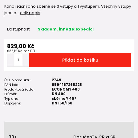
Kanalizační dno sběrné se 3 vstupy a 1 výstupem. Všechny vstupy
jsou o...
celý popis
Dostupnost
Skladem, ihned k expedici
829,00 Kč
685,12 Kč
bez DPH
Přidat do košíku
Číslo produktu:
2749
EAN kód:
8594157265228
Produktová řada:
ECONOMY 400
Průměr:
DN 400
Typ dna:
sběrné Y 45°
Dopojení:
DN 150/160
30+
Doručení v ČR a SR