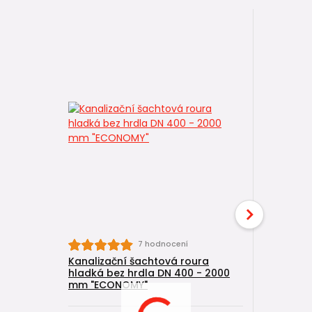
7 hodnocení
Kanalizační šachtová roura
Poklop p
hladká bez hrdla DN 400 - 2000
1,5t (poc
mm "ECONOMY"
"ECONOM