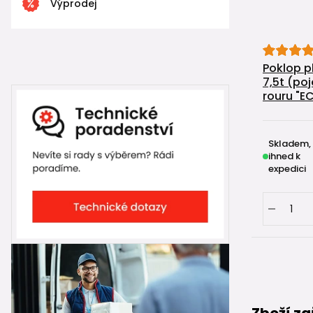
Výprodej
Poklop p
7,5t (po
rouru "
Skladem,
ihned k
expedici