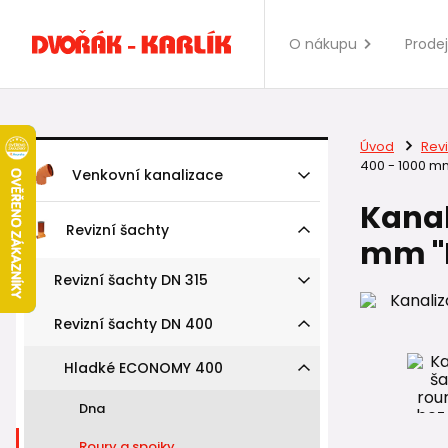
O nákupu
Prode
Úvod
Revi
400 - 1000 
Venkovní kanalizace
Kanal
Revizní šachty
mm "
Revizní šachty DN 315
Revizní šachty DN 400
Hladké ECONOMY 400
Dna
Roury a spojky