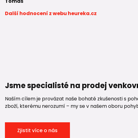
Tomáš
Další hodnocení z webu heureka.cz
Jsme specialisté na prodej venkov
Naším cílem je provázat naše bohaté zkušenosti s pohod
zboží, kterému nerozumí – my se v našem oboru pohybuje
Zjistit více o nás