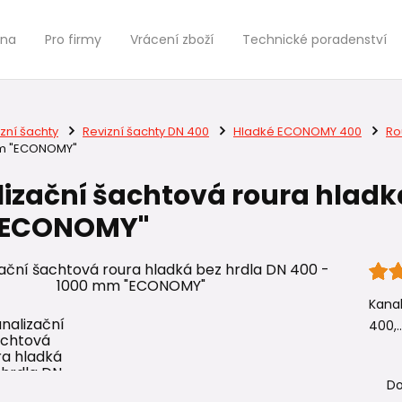
jna
Pro firmy
Vrácení zboží
Technické poradenství
zní šachty
Revizní šachty DN 400
Hladké ECONOMY 400
Ro
mm "ECONOMY"
izační šachtová roura hladká
ECONOMY"
Kanal
400,.
Do