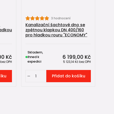
3 hodnocení
o
Kanalizační šachtové dno se
ladkou
zpětnou klapkou DN 400/160
pro hladkou rouru "ECONOMY"
Skladem,
00 Kč
6 199,00 Kč
ihned k
expedici
č
bez DPH
5 123,14 Kč
bez DPH
šíku
Přidat do košíku