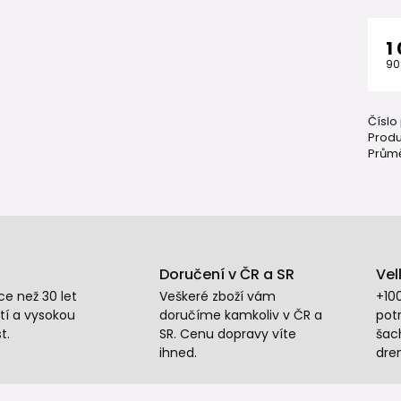
1
90
Číslo
Produ
Průmě
Doručení v ČR a SR
Vel
e než 30 let
Veškeré zboží vám
+10
tí a vysokou
doručíme kamkoliv v ČR a
potr
t.
SR. Cenu dopravy víte
šac
ihned.
dre