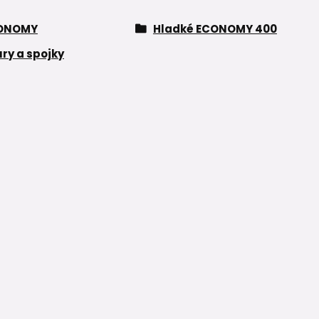
ONOMY
Hladké ECONOMY 400
ry a spojky