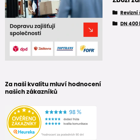
Zboží za
Revizní
DN 400 
Za naši kvalitu mluví hodnocení
našich zákazníků