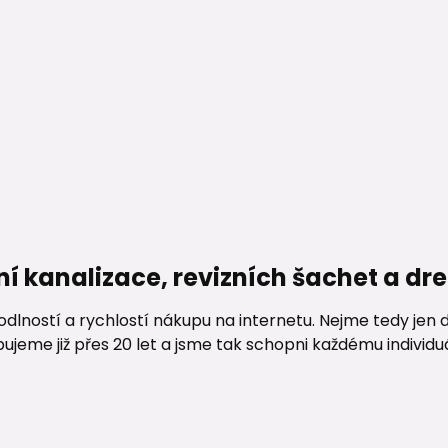
ní kanalizace, revizních šachet a d
lností a rychlostí nákupu na internetu. Nejme tedy jen d
me již přes 20 let a jsme tak schopni každému individuáln