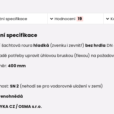
ní specifikace
Hodnocení
19
K
ní specifikace
í šachtová roura
hladká
(zvenku i zevnitř)
bez hrdla
DN 
ípadě potřeby upravit úhlovou bruskou (flexou) na požado
měr:
400 mm
host:
SN 2
(nehodí se pro vodorovné uložení v zemi)
venohnědá
YKA CZ / OSMA s.r.o.