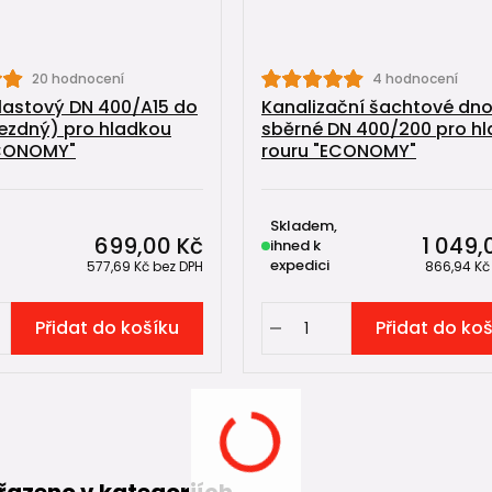
20 hodnocení
4 hodnocení
lastový DN 400/A15 do
Kanalizační šachtové dn
jezdný) pro hladkou
sběrné DN 400/200 pro h
ECONOMY"
rouru "ECONOMY"
Skladem,
699,00 Kč
1 049,
ihned k
expedici
577,69 Kč
bez DPH
866,94 K
Přidat do košíku
Přidat do ko