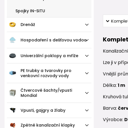
Spojky IN-SITU
Komplet
Drenáž
Komplet
Hospodaření s dešťovou vodou
Kanalizačn
Univerzální poklopy a mříže
Lze ji v př
PE trubky a tvarovky pro
Vnější prů
venkovní rozvody vody
Délka:
1 m
Čtvercové šachty/vpusti
Mondial
Kruhová tu
Barva:
čer
Vpusti, gajgry a žlaby
Výrobce:
D
Zpětné kanalizační klapky