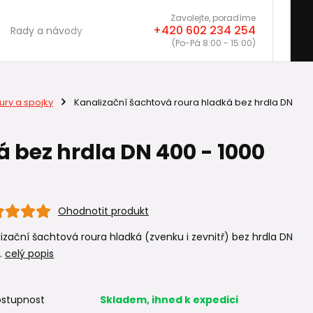
Zavolejte, poradíme
+420 602 234 254
Rady a návody
(Po-Pá 8:00 - 15:00)
ury a spojky
Kanalizační šachtová roura hladká bez hrdla DN
 bez hrdla DN 400 - 1000
Ohodnotit produkt
izační šachtová roura hladká (zvenku i zevnitř) bez hrdla DN
..
celý popis
stupnost
Skladem, ihned k expedici