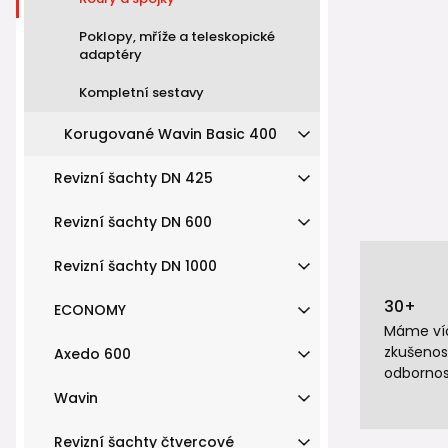
Poklopy, mříže a teleskopické
adaptéry
Kompletní sestavy
Korugované Wavin Basic 400
Revizní šachty DN 425
Revizní šachty DN 600
Revizní šachty DN 1000
30+
ECONOMY
Máme víc
zkušenos
Axedo 600
odbornos
Wavin
Revizní šachty čtvercové