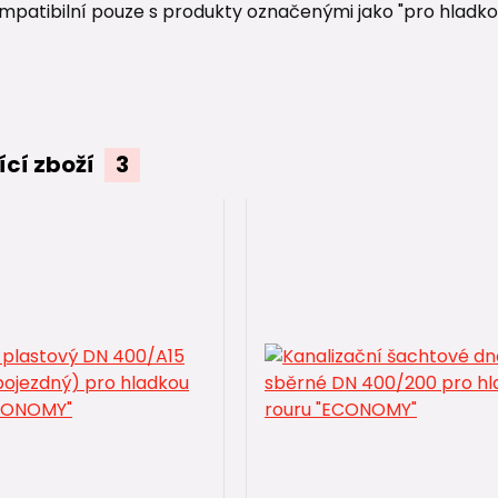
ompatibilní pouze s produkty označenými jako "pro hladk
ící zboží
3