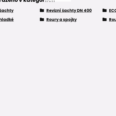
řazeno v kategoriích
 šachty
Revizní šachty DN 400
EC
hladké
Roury a spojky
Rou