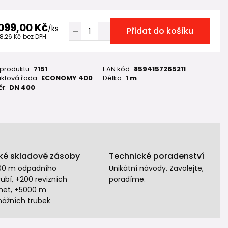
 099,00 Kč
/
ks
Přidat do košíku
8,26 Kč
bez DPH
 produktu:
7151
EAN kód:
8594157265211
ktová řada:
ECONOMY 400
Délka:
1 m
r:
DN 400
ké skladové zásoby
Technické poradenství
00 m odpadního
Unikátní návody. Zavolejte,
ubí, +200 revizních
poradíme.
het, +5000 m
nážních trubek