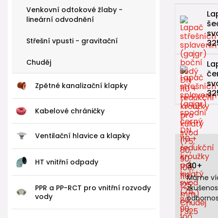
Venkovní odtokové žlaby -
La
lineární odvodnění
še
sv
Střešní vpusti - gravitační
32
Chuděj
La
če
sv
Zpětné kanalizační klapky
32
Kabelové chráničky
Ventilační hlavice a klapky
HT vnitřní odpady
30+
Máme víc
PPR a PP-RCT pro vnitřní rozvody
zkušenos
vody
odbornos