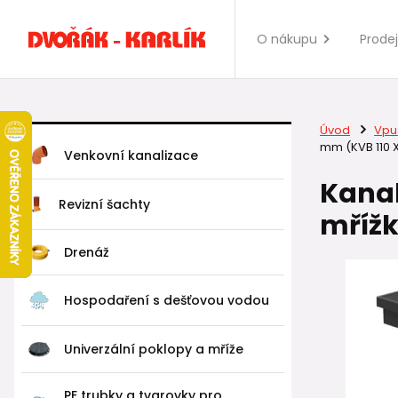
O nákupu
Prode
Úvod
Vpus
mm (KVB 110 X 
Venkovní kanalizace
Kanal
Revizní šachty
mřížk
Drenáž
Hospodaření s dešťovou vodou
Univerzální poklopy a mříže
PE trubky a tvarovky pro