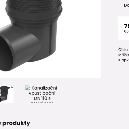
Do
7
66
Číslo
Mřížk
Klapk
 produkty