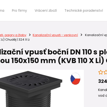
jna
Pro firmy
Vrácení zboží
Technické poradenství
ti, gajgry a žlaby
Kanalizační vpusti - venkovní
Kanalizační vp
Li) Chuděj | 324 X Li
izační vpusť boční DN 110 s 
ou 150x150 mm (KVB 110 X Li) C
324
Kana
vod d