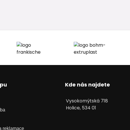
upu
Kde nás najdete
Vysokomýtská 718
Holice, 534 01
tba
 a reklamace