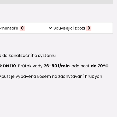
omentáře
0
Související zboží
3
d do kanalizačního systému.
 DN 110
. Průtok vody
76-80 l/min
, odolnost
do 70°C
.
 Vpusť je vybavená košem na zachytávání hrubých