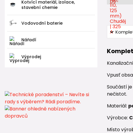
Kotvící materiál, izolace,
stavební chemie
Vodovodní baterie
Komplet
Nářadí
Komplet
Výprodej
Kanalizačn
Vpusť obs
Součástí j
nečistot.
Materiál:
p
Výrobce:
C
Místo výro