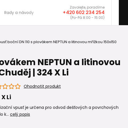
Zavolejte, poradíme
+420 602 234 254
Rady a návody
(Po-Pá 8:00 - 15:00)
usť boční DN 110 s plovákem NEPTUN a litinovou mřížkou 150x150
plovákem NEPTUN a litinovou
huděj | 324 X Li
Ohodnotit produkt
 X Li
lizační vpusť je určena pro odvod dešťových a povrchových
o k...
celý popis