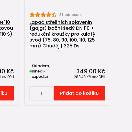
2 hodnocení
N 110
Lapač střešních splavenin
stovou
(gajgr) boční šedý DN 110 +
10 S)
redukční kroužky pro kulatý
svod (75, 80, 90, 100, 110, 125
mm) Chuděj | 325 Ds
Skladem,
00 Kč
349,00 Kč
ihned k
expedici
č
bez DPH
288,43 Kč
bez DPH
šíku
Přidat do košíku