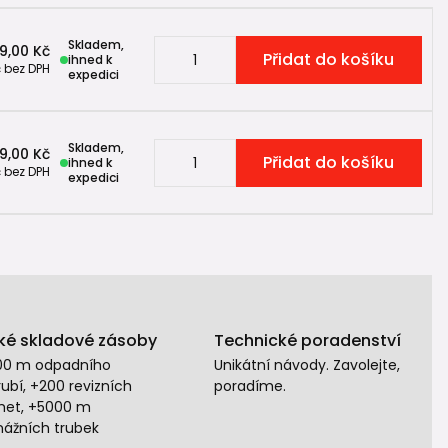
Skladem,
9,00 Kč
Přidat do košíku
ihned k
č
bez DPH
expedici
Skladem,
9,00 Kč
Přidat do košíku
ihned k
č
bez DPH
expedici
ké skladové zásoby
Technické poradenství
00 m odpadního
Unikátní návody. Zavolejte,
ubí, +200 revizních
poradíme.
het, +5000 m
nážních trubek