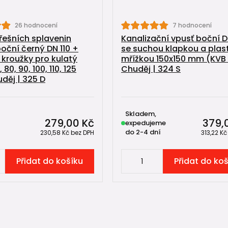
26 hodnocení
7 hodnocení
řešních splavenin
Kanalizační vpusť boční D
boční černý DN 110 +
se suchou klapkou a pla
 kroužky pro kulatý
mřížkou 150x150 mm (KVB 1
80, 90, 100, 110, 125
Chuděj | 324 S
ěj | 325 D
Skladem,
279,00 Kč
379,
expedujeme
do 2-4 dní
230,58 Kč
bez DPH
313,22 K
Přidat do košíku
Přidat do ko