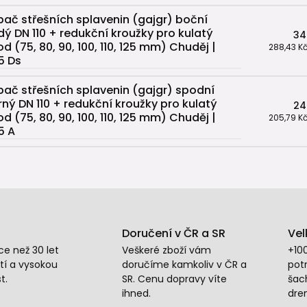
pač střešních splavenin (gajgr) boční
dý DN 110 + redukční kroužky pro kulatý
34
od (75, 80, 90, 100, 110, 125 mm) Chuděj |
288,43 K
5 Ds
pač střešních splavenin (gajgr) spodní
rný DN 110 + redukční kroužky pro kulatý
24
od (75, 80, 90, 100, 110, 125 mm) Chuděj |
205,79 K
5 A
Doručení v ČR a SR
Vel
e než 30 let
Veškeré zboží vám
+10
tí a vysokou
doručíme kamkoliv v ČR a
potr
t.
SR. Cenu dopravy víte
šac
ihned.
dre