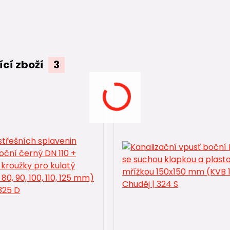
ící zboží
3