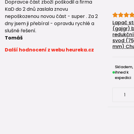
Dopravce část zboží poškodil a firma
KaD do 2 dnů zaslala znovu
nepoškozenou novou část - super . Za 2
Lapač st
dny jsem ji přebíral - opravdu rychlé a
(gajgr) 
slušné řešení.
redukční
Tomáš
svod (75, 
mm) Chud
Další hodnocení z webu heureka.cz
Skladem,
ihned k
expedici