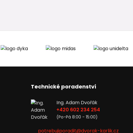
Technické poradenství
Ing. Adam Dvořák
+420 602 234 254
(Po-Pá 8:00 - 15:00)
potrebujiporadit@dvorak-karlik.cz