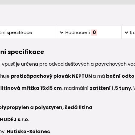
ní specifikace
Hodnocení
0
K
ní specifikace
í vpusť je určena pro odvod dešťových a povrchových vo
ahuje
protizápachový plovák NEPTUN
a má
boční odtok
e
litinová mřížka 15x15 cm
, maximální
zatížení 1,5 tuny
.
olypropylen a polystyren, šedá litina
HUDĚJ s.r.o.
by:
Hutisko-Solanec