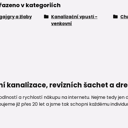
řazeno v kategoriích
 gajgry a žlaby
Kanalizační vpusti -
Ch
venkovní
ní kanalizace, revizních šachet a d
lností a rychlostí nákupu na internetu. Nejme tedy jen d
me již přes 20 let a jsme tak schopni každému individuáln