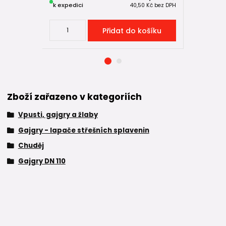
k expedici
k expedici
40,50 Kč
bez DPH
Přidat do košíku
Zboží zařazeno v kategoriích
Vpusti, gajgry a žlaby
Gajgry - lapače střešních splavenin
Chuděj
Gajgry DN 110