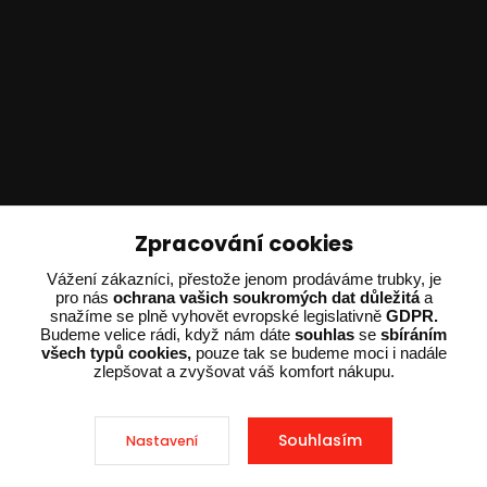
Technické poradenství
Zpracování cookies
Vážení zákazníci, přestože jenom prodáváme trubky, je
Ing. Adam Dvořák
pro nás
ochrana vašich soukromých dat důležitá
a
+420 602 234 254
snažíme se plně vyhovět evropské legislativně
GDPR.
(Po-Pá 8:00 - 15:00)
Budeme velice rádi, když nám dáte
souhlas
se
sbíráním
všech typů cookies,
pouze tak se budeme moci i nadále
potrebujiporadit@dvorak-karlik.cz
zlepšovat a zvyšovat váš komfort nákupu.
Souhlasím
Nastavení
2025 © Dvorak-Karlik.cz – Všechna práva vyhrazena. Design od