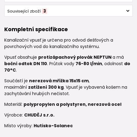
Související zboží
3
Kompletní specifikace
Kanalizační vpusť je určena pro odvod dešťových a
povrchových vod do kanalizačního systému.
Vpusť obsahuje
protizápachový plovák NEPTUN
a má
boční odtok DN 110
. Průtok vody
76-80 l/min
, odolnost
do
70°C
.
Součástí je
nerezová mřížka 15x15 cm
,
maximální
zatížení 300 kg
. Vpusť je vybavená košem na
zachytávání hrubých nečistot.
Materiál:
polypropylen a polystyren, nerezová ocel
Výrobce:
CHUDĚJ s.r.o.
Místo výroby:
Hutisko-Solanec