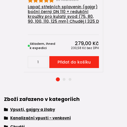
Lapač střešních splavenin (gajgr)
Kanalizač
boční černý DN 110 + redukční
suchou k
kroužky pro kulatý svod (75, 80,
mřížkou 1
90, 100, 110, 125 mm) Chuděj | 325 D
Chuděj | 
Skladem,
279,00 Kč
Skladem, ihned
expeduje
k expedici
do 2-4 dní
230,58 Kč
bez DPH
Přidat do košíku
Zboží zařazeno v kategoriích
Vpusti, gajgry a žlaby
Kanalizační vpusti - venkovní
Chuděj