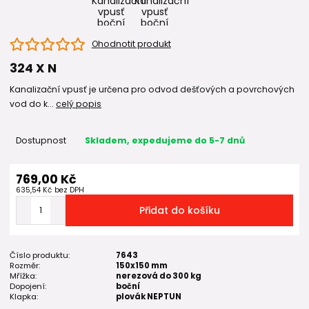
Ohodnotit produkt
324 X N
Kanalizační vpusť je určena pro odvod dešťových a povrchových
vod do k...
celý popis
Dostupnost
Skladem, expedujeme do 5-7 dnů
769,00 Kč
635,54 Kč
bez DPH
Přidat do košíku
Číslo produktu:
7643
Rozměr:
150x150 mm
Mřížka:
nerezová do 300 kg
Dopojení:
boční
Klapka:
plovák NEPTUN