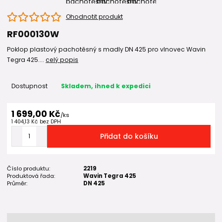
Ohodnotit produkt
RF000130W
Poklop plastový pachotěsný s madly DN 425 pro vlnovec Wavin
Tegra 425....
celý popis
Dostupnost
Skladem, ihned k expedici
1 699,00 Kč
/
ks
1 404,13 Kč
bez DPH
Přidat do košíku
Číslo produktu:
2219
Produktová řada:
Wavin Tegra 425
Průměr:
DN 425