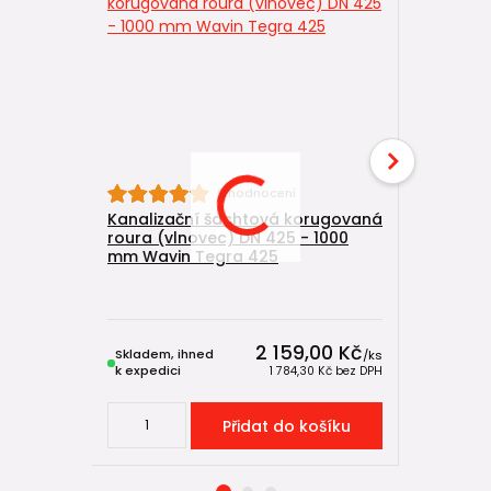
9 hodnocení
Kanalizační šachtová korugovaná
Kanaliza
roura (vlnovec) DN 425 - 1000
DN 425/16
mm Wavin Tegra 425
vlnovec 
Skladem u
výrobce,
2 159,00 Kč
Skladem, ihned
expeduje
/
ks
k expedici
5-15 dnů
1 784,30 Kč
bez DPH
Přidat do košíku