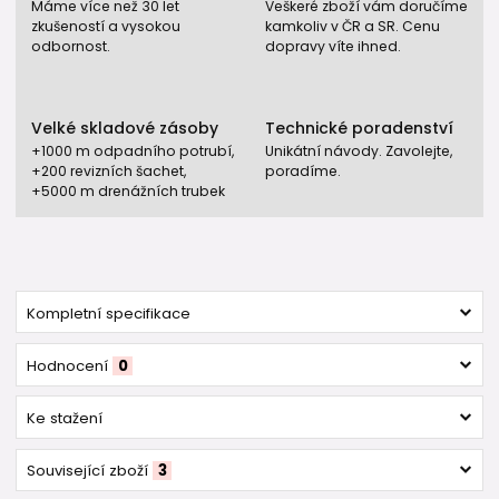
Máme více než 30 let
Veškeré zboží vám doručíme
zkušeností a vysokou
kamkoliv v ČR a SR. Cenu
odbornost.
dopravy víte ihned.
Velké skladové zásoby
Technické poradenství
+1000 m odpadního potrubí,
Unikátní návody. Zavolejte,
+200 revizních šachet,
poradíme.
+5000 m drenážních trubek
Kompletní specifikace
Hodnocení
0
Ke stažení
Související zboží
3