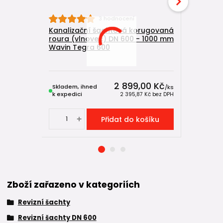
Kanaliza
3 hodnocení
DN 600/16
Kanalizační šachtová korugovaná
vlnovec 
roura (vlnovec) DN 600 - 1000 mm
Wavin Tegra 600
Skladem u
výrobce,
2 899,00 Kč
Skladem, ihned
expeduje
/
ks
k expedici
5-15 dnů
2 395,87 Kč
bez DPH
Přidat do košíku
Zboží zařazeno v kategoriích
Revizní šachty
Revizní šachty DN 600