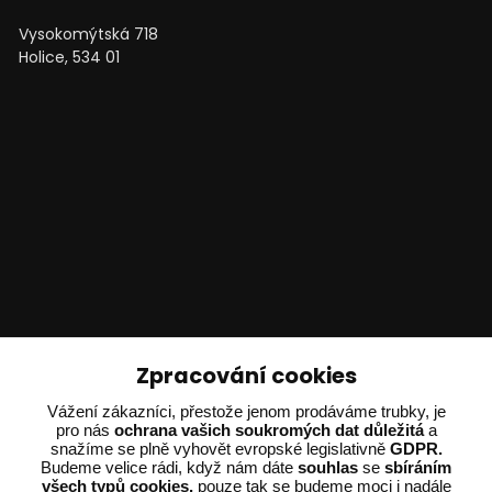
Vysokomýtská 718
Holice, 534 01
Technické poradenství
Zpracování cookies
Vážení zákazníci, přestože jenom prodáváme trubky, je
Ing. Adam Dvořák
pro nás
ochrana vašich soukromých dat důležitá
a
+420 602 234 254
snažíme se plně vyhovět evropské legislativně
GDPR.
(Po-Pá 8:00 - 15:00)
Budeme velice rádi, když nám dáte
souhlas
se
sbíráním
všech typů cookies,
pouze tak se budeme moci i nadále