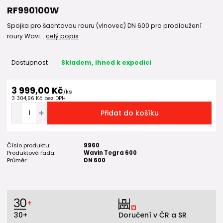
RF990100W
Spojka pro šachtovou rouru (vlnovec) DN 600 pro prodloužení
roury Wavi...
celý popis
Dostupnost
Skladem, ihned k expedici
3 999,00 Kč
/
ks
3 304,96 Kč
bez DPH
Přidat do košíku
Číslo produktu:
9960
Produktová řada:
Wavin Tegra 600
Průměr:
DN 600
30+
Doručení v ČR a SR