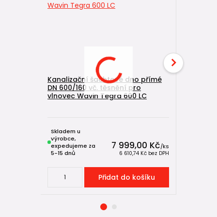
Kanalizační šachtové dno přímé
DN 600/160 vč. těsnění pro
Poklop p
vlnovec Wavin Tegra 600 LC
1,5t (poc
vlnovec 
1000 NG
Skladem u
výrobce,
7 999,00 Kč
expedujeme za
Skladem, 
/
ks
5-15 dnů
k expedici
6 610,74 Kč
bez DPH
Přidat do košíku