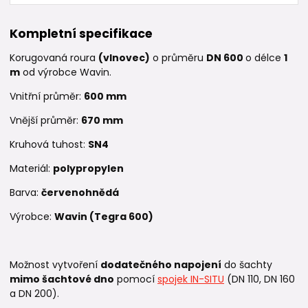
Kompletní specifikace
Korugovaná roura
(vlnovec)
o průměru
DN 600
o délce
1
m
od výrobce Wavin.
Vnitřní průměr:
600 mm
Vnější průměr:
670 mm
Kruhová tuhost:
SN
4
Materiál:
polypropylen
Barva:
červenohnědá
Výrobce:
Wavin (Tegra 600)
Možnost vytvoření
dodatečného napojení
do šachty
mimo šachtové dno
pomocí
spojek IN-SITU
(DN 110, DN 160
a DN 200).