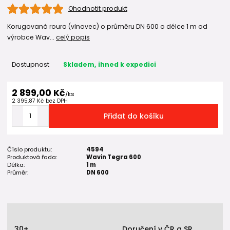
Ohodnotit produkt
Korugovaná roura (vlnovec) o průměru DN 600 o délce 1 m od
výrobce Wav...
celý popis
Dostupnost
Skladem, ihned k expedici
2 899,00 Kč
/
ks
2 395,87 Kč
bez DPH
Přidat do košíku
Číslo produktu:
4594
Produktová řada:
Wavin Tegra 600
Délka:
1 m
Průměr:
DN 600
30+
Doručení v ČR a SR