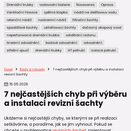
Drenážní trubky
vodovodní baterie
Novaservis
Oprava
Ventilační hlavice
zpětná klapka
nádrž na dešťovouv vodu
retenční nádrž
nadzemní nádrž
filtrační šachty
spadišťové šachty
uklidňovací šachty
dočasný okapový svod
neperforovaná drenážní trubka
odvětrání radonu
lineární odvodnění
bodové odvodnění
odvodnění
střešní vpusť
drenážní trubky
HT potrubí
izolace potrubí
Úvod
Rady a návody
7 nejčastějších chyb při výběru a instalaci
revizní šachty
15
.
05
.
2026
7 nejčastějších chyb při výběru
a instalaci revizní šachty
Ukážeme si nejčastější chyby, se kterými se při realizaci
setkáváme, a poradíme, jak se jim vyhnout. Pokud se
chcete v problematice
revizních šachet
zorientovat