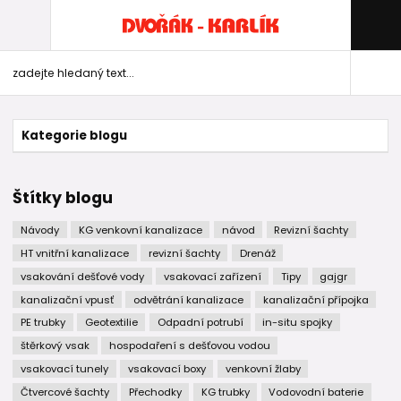
Kategorie blogu
Štítky blogu
Návody
KG venkovní kanalizace
návod
Revizní šachty
HT vnitřní kanalizace
revizní šachty
Drenáž
vsakování dešťové vody
vsakovací zařízení
Tipy
gajgr
kanalizační vpusť
odvětrání kanalizace
kanalizační přípojka
PE trubky
Geotextilie
Odpadní potrubí
in-situ spojky
štěrkový vsak
hospodaření s dešťovou vodou
vsakovací tunely
vsakovací boxy
venkovní žlaby
Čtvercové šachty
Přechodky
KG trubky
Vodovodní baterie