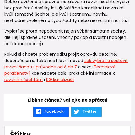
Dobře navržená a správně instalovaná revizní šachta vydrží
bez problémů desítky let. 🏠 Většina komplikací nevzniká
kvůli samotné šachtě, ale kvůli špatnému návrhu,
nevhodně zvolenému typu šachty nebo nekvalitní montáži.
Vyplatí se proto nepodcenit nejen výběr samotné šachty,
ale i její správné usazení, vhodný poklop a kvalitní napojení
celé kanalizace. 👍
Pokud si chcete problematiku projít opravdu detailně,
doporučujeme také náš hlavní návod
Jak vybrat a sestavit
revizní šachtu: průvodce od A do Z
a sekci
Technické
poradenství
, kde najdete další praktické informace k
revizním šachtám
i
KG kanalizaci
.
Líbil se článek? Sdílejte ho s přáteli
Facebook
Twitter
Štítky