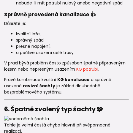
nebude-li mít potrubí nulový anebo negativní spád.
Správně provedená kanalizace 👍
Důležité je:
kvalitní lože,
správný spád,
přesné napojení,
a pečlivé usazení celé trasy.
V praxi bývá problém často způsoben špatně připraveným
ložem nebo nepřesným usazením
KG potrubí
.
Právě kombinace kvalitní
KG kanalizace
a správně
usazené
revizní šachty
je základ dlouhodobě
bezproblémového systému.
6. Špatně zvolený typ šachty 🧩
Tohle je velmi častá chyba hlavně při svépomocné
realizaci.