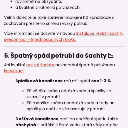
rovnoměrně obsypaná,
a kvalitně zhutněná po vrstvách.
Velmi důležité je také správné napojení KG kanalizace a
zachování přesného směru i výšky potrubí.
Více informací se dozvíte v návodu
Instalace revizní šachty
svépomocí - 8 jednoduchých kroků.
5. Špatný spád potrubí do šachty 📉
Ani kvalitní
revizní šachta
nezachrání špatně položenou
kanalizaci
.
Splašková kanalizace
má mít spád
cca 1-3 %
.
Při větším spádu odtéká voda a splašky se
usazují v potrubí.
Při menším spádu neodtéká voda a tedy ani
splašky a opět se vše usazuje v potrubí.
Dešťová kanalizace
není na dodržení spádu takto
náchylná
- odtéká jí čistá voda, která vždy odteče,