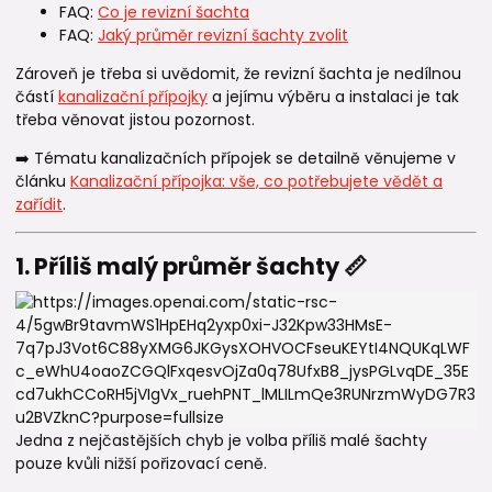
FAQ:
Co je revizní šachta
FAQ:
Jaký průměr revizní šachty zvolit
Zároveň je třeba si uvědomit, že revizní šachta je nedílnou
částí
kanalizační přípojky
a jejímu výběru a instalaci je tak
třeba věnovat jistou pozornost.
➡️ Tématu kanalizačních přípojek se detailně věnujeme v
článku
Kanalizační přípojka: vše, co potřebujete vědět a
zařídit
.
1. Příliš malý průměr šachty 📏
Jedna z nejčastějších chyb je volba příliš malé šachty
pouze kvůli nižší pořizovací ceně.