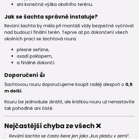
ani konečná výška okolního terénu.
Jak se šachta správně instaluje?
Revizní šachta by měla při montáži vždy bezpečně vyčnívat
nad budoucí finální terén. Teprve až po dokončení všech
okolních prací se šachtová roura:
přesně seřízne,
osadí poklopem,
a finálně dokončí.
Doporučení 👍
Šachtovou rouru doporučujeme koupit raději alespoň o
0,5
m delší
.
Rouru lze jednoduše zkrátit, ale krátkou rouru už nenastavíte
tak pohodlně ani čistě.
Nejčastější chyba ze všech ❌
Revizní šachta se často bere jen jako „kus plastu v zemi“.