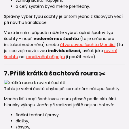
vznikají složitá napojení,
a celý systém bývá méně přehledný.
Správný výběr typu šachty je přitom jedna z klíčových věcí
při návrhu kanalizace.
V extrémním případě můžete vybrat úplně špatný typ
šachty - např.
vodoměrnou šachtu
(ta je určena pro
instalaci vodoměru) anebo
čtvercovou šachtu Mondial
(ta
je sice zajímavá svou
individualizací,
avšak jako
revizní
šachtu
na
kanalizační přípojku
ji použít nelze).
7. Příliš krátká šachtová roura ✂️
Tohle je velmi častá chyba při samotném nákupu šachty.
Mnoho lidí koupí šachtovou rouru přesně podle aktuální
hloubky výkopu. Jenže při realizaci ještě nejsou hotové:
finální terénní úpravy,
dlažby,
zásypy,