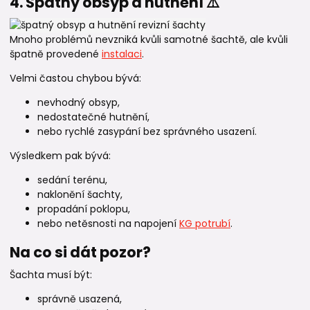
4. Špatný obsyp a hutnění ⚠️
Mnoho problémů nevzniká kvůli samotné šachtě, ale kvůli
špatně provedené
instalaci
.
Velmi častou chybou bývá:
nevhodný obsyp,
nedostatečné hutnění,
nebo rychlé zasypání bez správného usazení.
Výsledkem pak bývá:
sedání terénu,
naklonění šachty,
propadání poklopu,
nebo netěsnosti na napojení
KG potrubí
.
Na co si dát pozor?
Šachta musí být:
správně usazená,