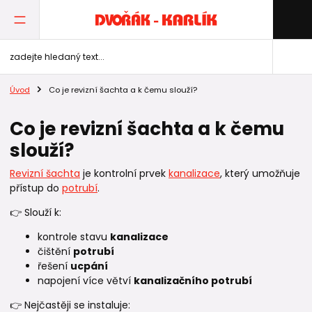
Úvod
Co je revizní šachta a k čemu slouží?
Co je revizní šachta a k čemu
slouží?
Revizní šachta
je kontrolní prvek
kanalizace
, který umožňuje
přístup do
potrubí
.
👉 Slouží k:
kontrole stavu
kanalizace
čištění
potrubí
řešení
ucpání
napojení více větví
kanalizačního potrubí
👉 Nejčastěji se instaluje: