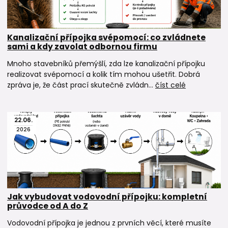
Kanalizační přípojka svépomocí: co zvládnete
sami a kdy zavolat odbornou firmu
Mnoho stavebníků přemýšlí, zda lze kanalizační přípojku
realizovat svépomocí a kolik tím mohou ušetřit. Dobrá
zpráva je, že část prací skutečně zvládn...
číst celé
22
.
06
.
2026
Jak vybudovat vodovodní přípojku: kompletní
průvodce od A do Z
Vodovodní přípojka je jednou z prvních věcí, které musíte