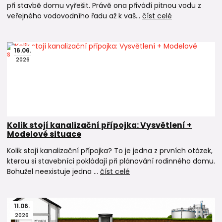
při stavbě domu vyřešit. Právě ona přivádí pitnou vodu z
veřejného vodovodního řadu až k vaš...
číst celé
16
.
06
.
2026
Kolik stojí kanalizační přípojka: Vysvětlení +
Modelové situace
Kolik stojí kanalizační přípojka? To je jedna z prvních otázek,
kterou si stavebníci pokládají při plánování rodinného domu.
Bohužel neexistuje jedna ...
číst celé
11
.
06
.
2026