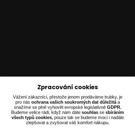
Technické poradenství
Zpracování cookies
Ing. Adam Dvořák
Vážení zákazníci, přestože jenom prodáváme trubky, je
+420 602 234 254
pro nás
ochrana vašich soukromých dat důležitá
a
snažíme se plně vyhovět evropské legislativně
GDPR.
(Po-Pá 8:00 - 15:00)
Budeme velice rádi, když nám dáte
souhlas
se
sbíráním
všech typů cookies,
pouze tak se budeme moci i nadále
potrebujiporadit@dvorak-karlik.cz
zlepšovat a zvyšovat váš komfort nákupu.