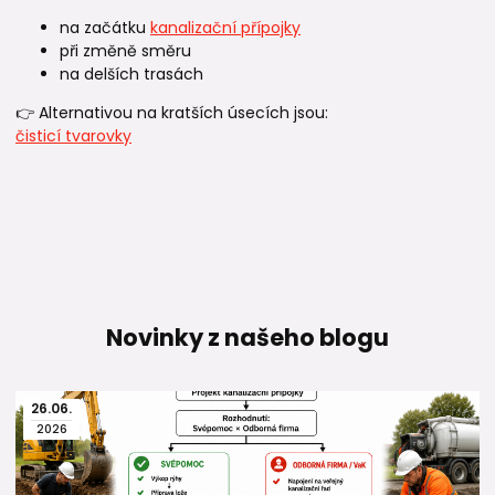
na začátku
kanalizační přípojky
při změně směru
na delších trasách
👉 Alternativou na kratších úsecích jsou:
čisticí tvarovky
Novinky z našeho blogu
26
.
06
.
2026