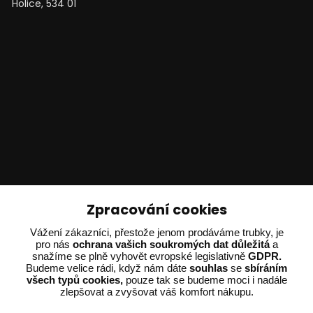
Holice, 534 01
Technické poradenství
Zpracování cookies
Ing. Adam Dvořák
Vážení zákazníci, přestože jenom prodáváme trubky, je
+420 602 234 254
pro nás
ochrana vašich soukromých dat důležitá
a
snažíme se plně vyhovět evropské legislativně
GDPR.
(Po-Pá 8:00 - 15:00)
Budeme velice rádi, když nám dáte
souhlas
se
sbíráním
všech typů cookies,
pouze tak se budeme moci i nadále
potrebujiporadit@dvorak-karlik.cz
zlepšovat a zvyšovat váš komfort nákupu.