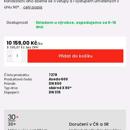
Kanalizační dno sběrné se 3 vstupy a 1 výstupem umístěných v
úhlu 90°....
celý popis
Dostupnost
Skladem u výrobce, expedujeme za 5-15
dnů
10 159,00 Kč
/
ks
8 395,87 Kč
bez DPH
Přidat do košíku
Číslo produktu:
7278
Produktová řada:
Axedo 600
Průměr:
DN 600
Typ dna:
sběrné X 90°
Dopojení:
DN 315
30+
Doručení v ČR a SR