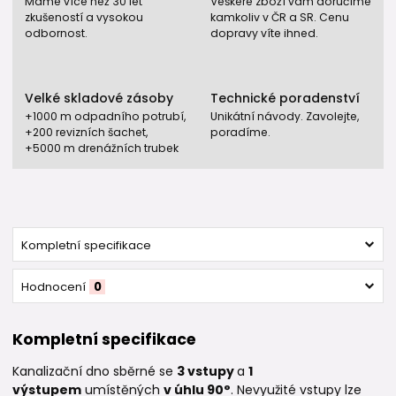
Máme více než 30 let
Veškeré zboží vám doručíme
zkušeností a vysokou
kamkoliv v ČR a SR. Cenu
odbornost.
dopravy víte ihned.
Velké skladové zásoby
Technické poradenství
+1000 m odpadního potrubí,
Unikátní návody. Zavolejte,
+200 revizních šachet,
poradíme.
+5000 m drenážních trubek
Kompletní specifikace
Hodnocení
0
Kompletní specifikace
Kanalizační dno sběrné se
3 vstupy
a
1
výstupem
umístěných
v úhlu 90°
. Nevyužité vstupy lze