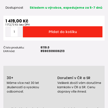
Dostupnost
Skladem u výrobce, expedujeme za 5-7 dnů
1 419,00 Kč
1 172,73 Kč
bez DPH
Přidat do košíku
Číslo produktu:
6119.0
EAN kód:
8590309006213
30+
Doručení v ČR a SR
Máme více než 30 let
Veškeré zboží vám doručíme
zkušeností a vysokou
kamkoliv v ČR a SR. Cenu
odbornost.
dopravy víte ihned.