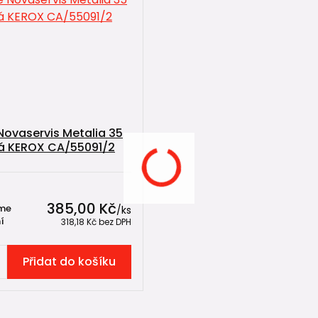
Novaservis Metalia 35
á KEROX CA/55091/2
385,00 Kč
me
/
ks
í
318,18 Kč
bez DPH
Přidat do košíku