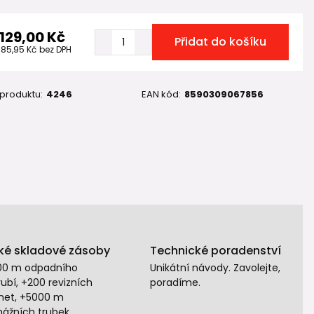
 129,00 Kč
Přidat do košíku
585,95 Kč
bez DPH
 produktu:
4246
EAN kód:
8590309067856
ké skladové zásoby
Technické poradenství
00 m odpadního
Unikátní návody. Zavolejte,
ubí, +200 revizních
poradíme.
het, +5000 m
nážních trubek