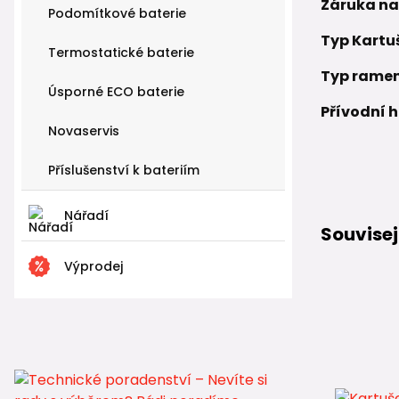
Záruka na
Podomítkové baterie
Typ Kartu
Termostatické baterie
Typ rame
Úsporné ECO baterie
Přívodní 
Novaservis
Příslušenství k bateriím
Nářadí
Souvisej
Výprodej