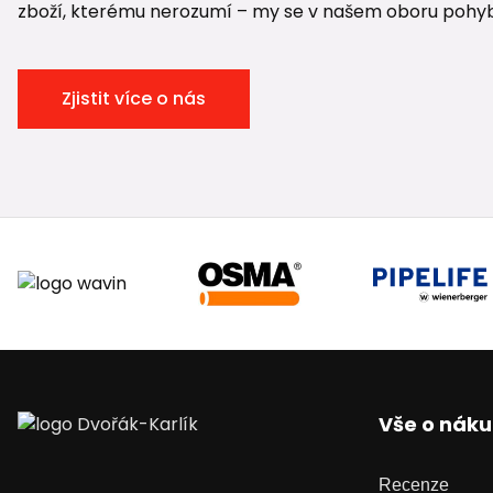
zboží, kterému nerozumí – my se v našem oboru pohybuje
Zjistit více o nás
Vše o nák
Recenze