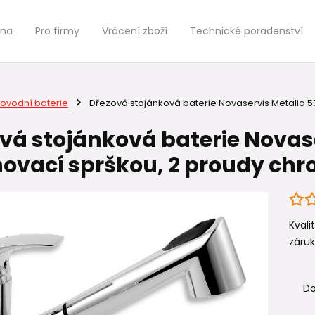
jna
Pro firmy
Vrácení zboží
Technické poradenství
ovodní baterie
Dřezová stojánková baterie Novaservis Metalia 57
vá stojánková baterie Novase
ovací sprškou, 2 proudy chr
Kval
záruk
Do