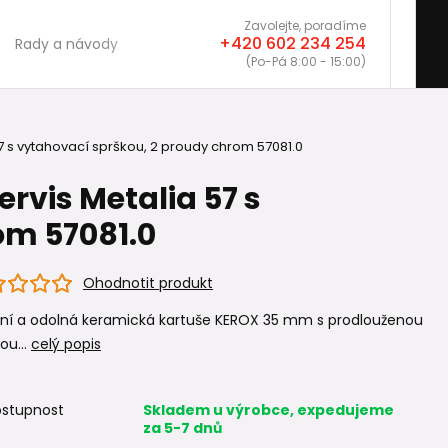
Zavolejte, poradíme
+420 602 234 254
Rady a návody
(Po-Pá 8:00 - 15:00)
 s vytahovací sprškou, 2 proudy chrom 57081.0
rvis Metalia 57 s
om 57081.0
Ohodnotit produkt
itní a odolná keramická kartuše KEROX 35 mm s prodlouženou
ou...
celý popis
stupnost
Skladem u výrobce, expedujeme
za 5-7 dnů