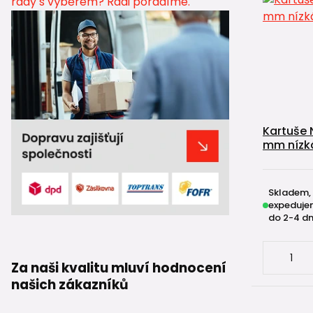
Kartuše 
mm nízk
Skladem,
expeduje
do 2-4 dn
Za naši kvalitu mluví hodnocení
našich zákazníků