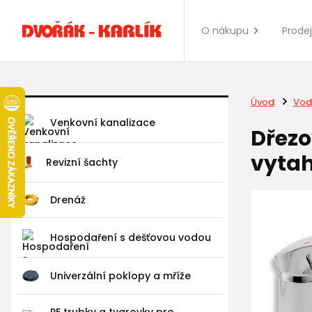
O nákupu
Prode
Úvod
Vod
Venkovní kanalizace
Dřezo
vytah
Revizní šachty
Drenáž
Hospodaření s dešťovou vodou
Univerzální poklopy a mříže
PE trubky a tvarovky pro