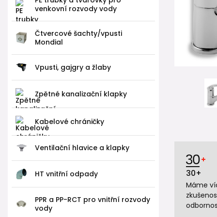
venkovní rozvody vody
Čtvercové šachty/vpusti
Mondial
Vpusti, gajgry a žlaby
Zpětné kanalizační klapky
Kabelové chráničky
Ventilační hlavice a klapky
30+
HT vnitřní odpady
Máme víc
zkušenos
PPR a PP-RCT pro vnitřní rozvody
odbornos
vody