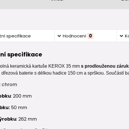
ní specifikace
Hodnocení
0
K
ní specifikace
odolná keramická kartuše KEROX 35 mm
s prodlouženou záruko
 dřezová baterie s délkou hadice 150 cm a sprškou. Součástí ba
: chrom
obku
: 200 mm
bku:
50 mm
ýrobku
: 262 mm