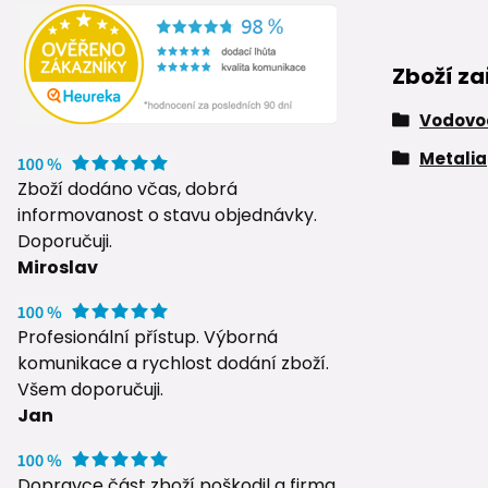
Zboží za
Vodovod
Metalia
Zboží dodáno včas, dobrá
informovanost o stavu objednávky.
Doporučuji.
Miroslav
Profesionální přístup. Výborná
komunikace a rychlost dodání zboží.
Všem doporučuji.
Jan
Dopravce část zboží poškodil a firma