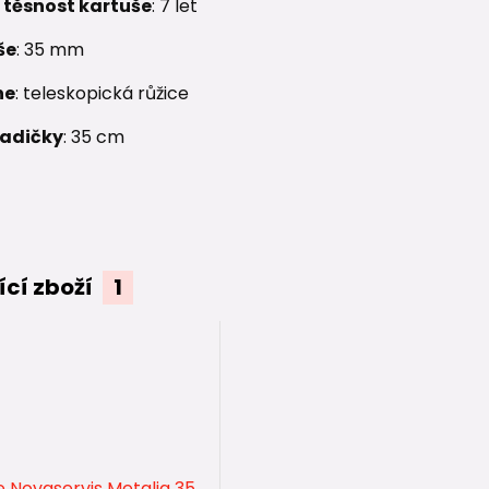
 těsnost kartuše
: 7 let
še
: 35 mm
ne
: teleskopická růžice
hadičky
: 35 cm
ící zboží
1