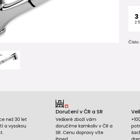
3
2 
Číslo
Doručení v ČR a SR
Vel
e než 30 let
Veškeré zboží vám
+10
tí a vysokou
doručíme kamkoliv v ČR a
potr
t.
SR. Cenu dopravy víte
šac
ihned.
dre