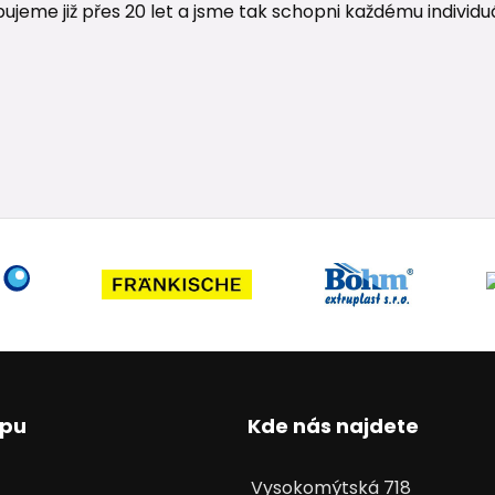
me již přes 20 let a jsme tak schopni každému individuáln
upu
Kde nás najdete
Vysokomýtská 718