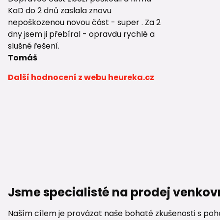
KaD do 2 dnů zaslala znovu
nepoškozenou novou část - super . Za 2
dny jsem ji přebíral - opravdu rychlé a
slušné řešení.
Tomáš
Další hodnocení z webu heureka.cz
Jsme specialisté na prodej venkov
Naším cílem je provázat naše bohaté zkušenosti s pohod