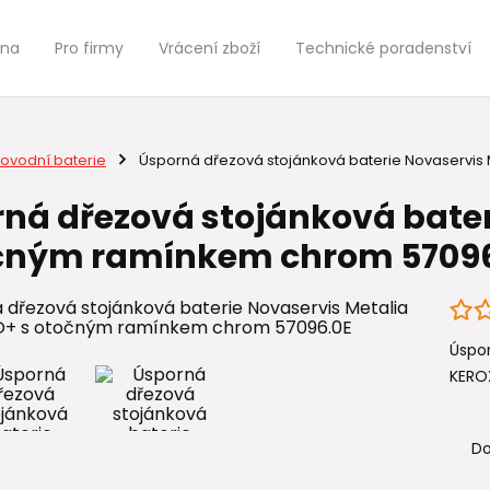
jna
Pro firmy
Vrácení zboží
Technické poradenství
ovodní baterie
Úsporná dřezová stojánková baterie Novaservis
ná dřezová stojánková bater
očným ramínkem chrom 5709
Úspor
KEROX
Do