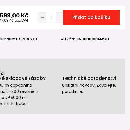
 599,00 Kč
Přidat do košíku
147,93 Kč
bez DPH
 produktu:
57096.0E
EAN kód:
8590309084273
ké skladové zásoby
Technické poradenství
00 m odpadního
Unikátní návody. Zavolejte,
ubí, +200 revizních
poradíme.
het, +5000 m
nážních trubek