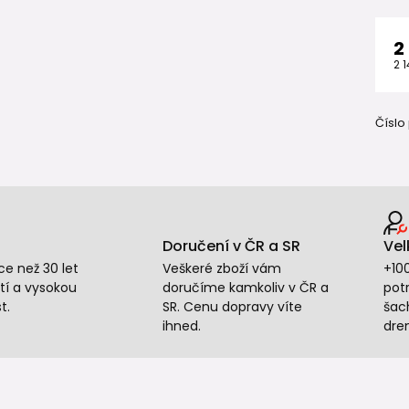
2
2 
Číslo
Doručení v ČR a SR
Vel
e než 30 let
Veškeré zboží vám
+10
tí a vysokou
doručíme kamkoliv v ČR a
potr
t.
SR. Cenu dopravy víte
šac
ihned.
dre