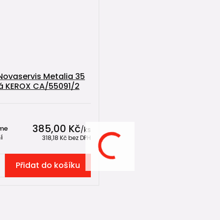
Novaservis Metalia 35
á KEROX CA/55091/2
385,00 Kč
me
/
ks
í
318,18 Kč
bez DPH
Přidat do košíku