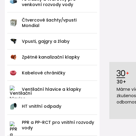
venkovní rozvody vody
Čtvercové šachty/vpusti
Mondial
Vpusti, gajgry a žlaby
Zpětné kanalizační klapky
Kabelové chráničky
30+
Ventilační hlavice a klapky
Máme víc
zkušenos
odbornos
HT vnitřní odpady
PPR a PP-RCT pro vnitřní rozvody
vody