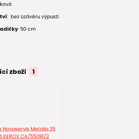
nková
tví
: bez úzávěru výpusti
hadičky
: 50 cm
ící zboží
1