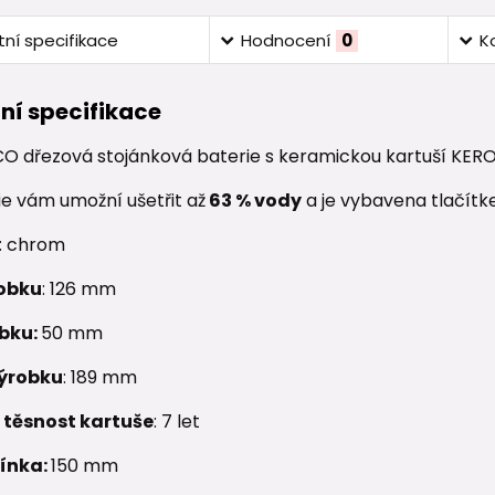
ní specifikace
Hodnocení
0
K
ní specifikace
O dřezová stojánková baterie s keramickou kartuší KEROX
ie vám umožní ušetřit až
63 % vody
a je vybavena tlačít
: chrom
obku
: 126 mm
obku:
50 mm
ýrobku
: 189 mm
 těsnost kartuše
: 7 let
ínka:
150 mm