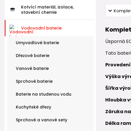
Kotvící materiál, izolace,
Komplet
stavební chemie
Vodovodní baterie
Komplet
Úsporná EC
Umyvadlové baterie
Tato bater
Dřezové baterie
Provedení
Vanové baterie
Výška výr
Sprchové baterie
Šířka výr
Baterie na studenou vodu
Hloubka v
Kuchyňské dřezy
Záruka na
Sprchové a vanové sety
Délka ram