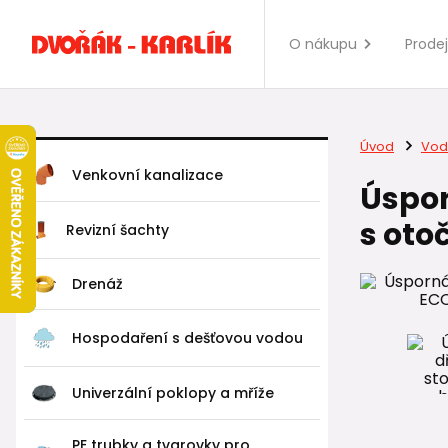
O nákupu
Prode
Úvod
Vod
Venkovní kanalizace
Úspor
s ot
Revizní šachty
Drenáž
Hospodaření s dešťovou vodou
Univerzální poklopy a mříže
PE trubky a tvarovky pro