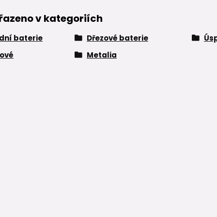
řazeno v kategoriích
ní baterie
Dřezové baterie
Úsp
kové
Metalia