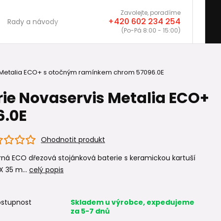
Zavolejte, poradíme
+420 602 234 254
Rady a návody
(Po-Pá 8:00 - 15:00)
 Metalia ECO+ s otočným ramínkem chrom 57096.0E
ie Novaservis Metalia ECO+
6.0E
Ohodnotit produkt
ná ECO dřezová stojánková baterie s keramickou kartuší
 35 m...
celý popis
stupnost
Skladem u výrobce, expedujeme
za 5-7 dnů