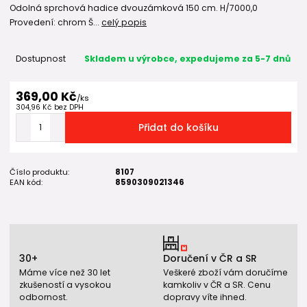
Odolná sprchová hadice dvouzámková 150 cm. H/7000,0
Provedení: chrom Š...
celý popis
Dostupnost
Skladem u výrobce, expedujeme za 5-7 dnů
369,00 Kč
/
ks
304,96 Kč
bez DPH
Přidat do košíku
Číslo produktu:
8107
EAN kód:
8590309021346
30+
Doručení v ČR a SR
Máme více než 30 let
Veškeré zboží vám doručíme
zkušeností a vysokou
kamkoliv v ČR a SR. Cenu
odbornost.
dopravy víte ihned.