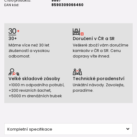
Číslo produktu:
9887
EAN kód:
8590309066460
30+
Doručení v ČR a SR
Máme více než 30 let
Veškeré zboží vám doručíme
zkušeností a vysokou
kamkoliv v ČR a SR. Cenu
odbornost.
dopravy víte ihned.
Velké skladové zásoby
Technické poradenství
+1000 m odpadního potrubí,
Unikátní návody. Zavolejte,
+200 revizních šachet,
poradíme.
+5000 m drenážních trubek
Kompletní specifikace