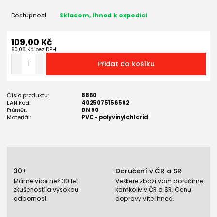
Dostupnost
Skladem, ihned k expedici
109,00 Kč
90,08 Kč
bez DPH
Přidat do košíku
Číslo produktu:
8860
EAN kód:
4025075156502
Průměr:
DN 50
Materiál:
PVC - polyvinylchlorid
30+
Doručení v ČR a SR
Máme více než 30 let
Veškeré zboží vám doručíme
zkušeností a vysokou
kamkoliv v ČR a SR. Cenu
odbornost.
dopravy víte ihned.