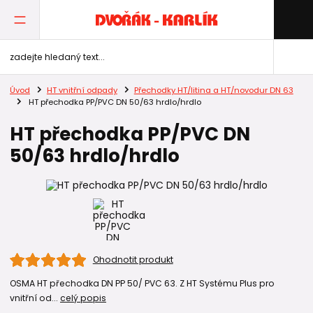
Úvod
HT vnitřní odpady
Přechodky HT/litina a HT/novodur DN 63
HT přechodka PP/PVC DN 50/63 hrdlo/hrdlo
HT přechodka PP/PVC DN
50/63 hrdlo/hrdlo
Ohodnotit produkt
OSMA HT přechodka DN PP 50/ PVC 63. Z HT Systému Plus pro
vnitřní od...
celý popis