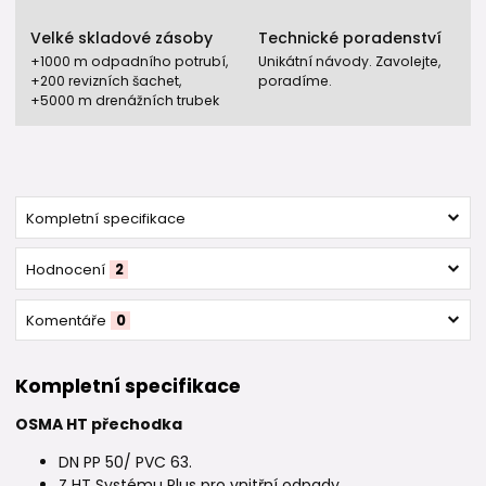
Velké skladové zásoby
Technické poradenství
+1000 m odpadního potrubí,
Unikátní návody. Zavolejte,
+200 revizních šachet,
poradíme.
+5000 m drenážních trubek
Kompletní specifikace
Hodnocení
2
Komentáře
0
Kompletní specifikace
OSMA HT přechodka
DN PP 50/ PVC 63.
Z HT Systému Plus pro vnitřní odpady.