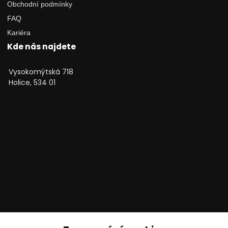
Obchodní podmínky
FAQ
Kariéra
Kde nás najdete
Vysokomýtská 718
Holice, 534 01
Technické poradenství