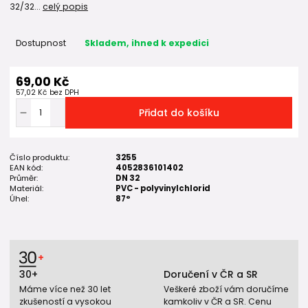
32/32...
celý popis
Dostupnost
Skladem, ihned k expedici
69,00 Kč
57,02 Kč
bez DPH
Přidat do košíku
Číslo produktu:
3255
EAN kód:
4052836101402
Průměr:
DN 32
Materiál:
PVC - polyvinylchlorid
Úhel:
87°
30+
Doručení v ČR a SR
Máme více než 30 let
Veškeré zboží vám doručíme
zkušeností a vysokou
kamkoliv v ČR a SR. Cenu