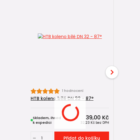
HTEM trub
1 hodnocení
0,25 m
HTB koleno bílé DN 32 - 87°
39,00 Kč
Skladem, ihned
Skladem, 
k expedici
k expedici
32,23 Kč
bez DPH
Přidat do košíku