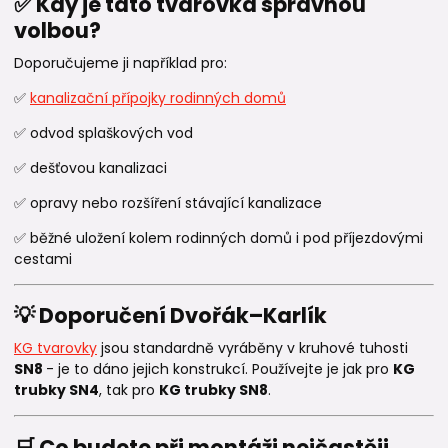
✅ Kdy je tato tvarovka správnou
volbou?
Doporučujeme ji například pro:
✅
kanalizační přípojky rodinných domů
✅ odvod splaškových vod
✅ dešťovou kanalizaci
✅ opravy nebo rozšíření stávající kanalizace
✅ běžné uložení kolem rodinných domů i pod příjezdovými
cestami
💡 Doporučení Dvořák–Karlík
KG tvarovky
jsou standardně vyráběny v kruhové tuhosti
SN8
- je to dáno jejich konstrukcí. Používejte je jak pro
KG
trubky SN4
, tak pro
KG trubky SN8
.
🛒 Co budete při montáži nejčastěji