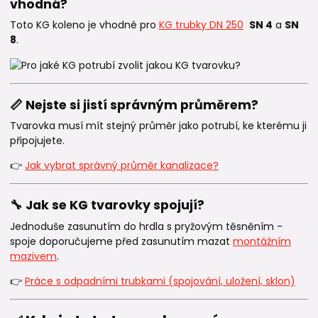
vhodná?
Toto KG koleno je vhodné pro
KG trubky DN 250
SN 4
a
SN
8
.
📏 Nejste si jistí správným průměrem?
Tvarovka musí mít stejný průměr jako potrubí, ke kterému ji
připojujete.
👉
Jak vybrat správný průměr kanalizace?
🔧 Jak se KG tvarovky spojují?
Jednoduše zasunutím do hrdla s pryžovým těsněním -
spoje doporučujeme před zasunutím mazat
montážním
mazivem
.
👉
Práce s odpadními trubkami (spojování, uložení, sklon)