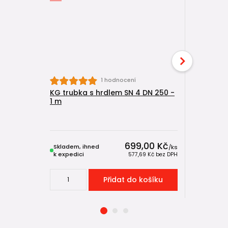
1 hodnocení
KG trubka s hrdlem SN 4 DN 250 -
KG trubka
1 m
2 m
Skladem u
výrobce,
699,00 Kč
Skladem, ihned
expeduje
/
ks
k expedici
5-15 dnů
577,69 Kč
bez DPH
Přidat do košíku