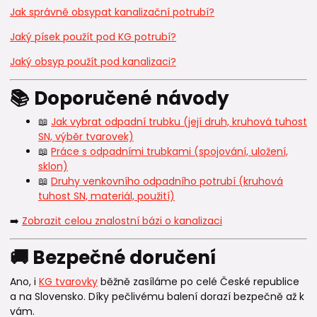
Jak správně obsypat kanalizační potrubí?
Jaký písek použít pod KG potrubí?
Jaký obsyp použít pod kanalizaci?
📚 Doporučené návody
📖
Jak vybrat odpadní trubku (její druh, kruhová tuhost
SN, výběr tvarovek)
📖
Práce s odpadními trubkami (spojování, uložení,
sklon)
📖
Druhy venkovního odpadního potrubí (kruhová
tuhost SN, materiál, použití)
➡️
Zobrazit celou znalostní bázi o kanalizaci
🚚 Bezpečné doručení
Ano, i
KG tvarovky
běžně zasíláme po celé České republice
a na Slovensko. Díky pečlivému balení dorazí bezpečně až k
vám.