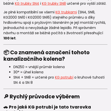
běžné
KG trubky SN4
i
KG trubky SN8
určené pro vyšší zátěž.
Je plně kompatibilní se všemi
KG trubkami
(SN4, SN8,
KG2000 SN10 i KG2000 SN16) stejného průměru a díky
hrdlovému spoji s pryžovým těsněním je její montáž rychlá,
jednoduchá a nevyžaduje žádné lepidlo. Při správném
návrhu a montáži se běžně počítá s životností přesahující
100 let
.
📦 Co znamená označení tohoto
kanalizačního kolena?
DN250 = vnější průměr kolena
30° = úhel kolena
SN4 + SN8 = určeně pro
KG potrubí
o kruhové tuhosti
SN 4 a SN 8
🔎 Rychlý průvodce výběrem
🚗 Pro jaké KG potrubí je tato tvarovka