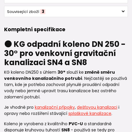
Související zboží
3
Kompletní specifikace
🟠 KG odpadní koleno DN 250 -
30° pro venkovní gravitační
kanalizaci SN4 a SN8
KG koleno DN250 s úhlem
30°
slouží ke
změně směru
venkovního kanalizačního potrubí
. Nejčastěji se používá
tam, kde je potřeba zachovat plynulé proudění odpadní
vody nebo jemně upravit trasu kanalizace bez ostrého
zalomení potrubí.
Je vhodné pro
kanalizační přípojky
,
dešťovou kanalizaci
i
opravy nebo rozšíření stávající
splaškové kanalizace
.
Koleno je vyrobena z kvalitního
PVC-U
a standardně
disponuje kruhovou tuhostí
SN8
- používá se tedy pro