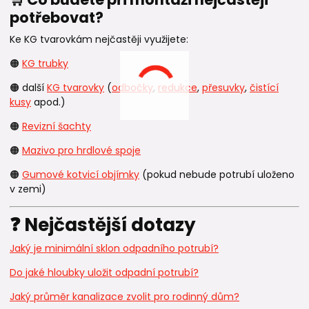
potřebovat?
Ke KG tvarovkám nejčastěji využijete:
🟠
KG trubky
🟠 další
KG tvarovky
(
odbočky
,
redukce
,
přesuvky
,
čistící
kusy
apod.)
🟠
Revizní šachty
🟠
Mazivo pro hrdlové spoje
🟠
Gumové kotvicí objímky
(pokud nebude potrubí uloženo
v zemi)
❓ Nejčastější dotazy
Jaký je minimální sklon odpadního potrubí?
Do jaké hloubky uložit odpadní potrubí?
Jaký průměr kanalizace zvolit pro rodinný dům?