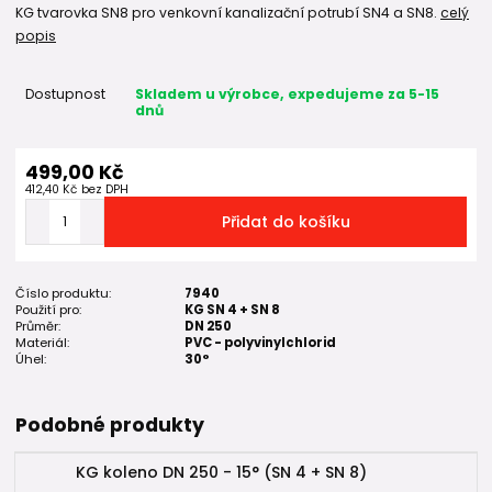
KG tvarovka SN8 pro venkovní kanalizační potrubí SN4 a SN8.
celý
popis
Dostupnost
Skladem u výrobce, expedujeme za 5-15
dnů
499,00 Kč
412,40 Kč
bez DPH
Přidat do košíku
Číslo produktu:
7940
Použití pro:
KG SN 4 + SN 8
Průměr:
DN 250
Materiál:
PVC - polyvinylchlorid
Úhel:
30°
Podobné produkty
KG koleno DN 250 - 15° (SN 4 + SN 8)