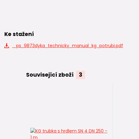
Ke stažení
_ps_9873dyka_technicky_manual_kg_potrubi.pdf
Související zboží
3