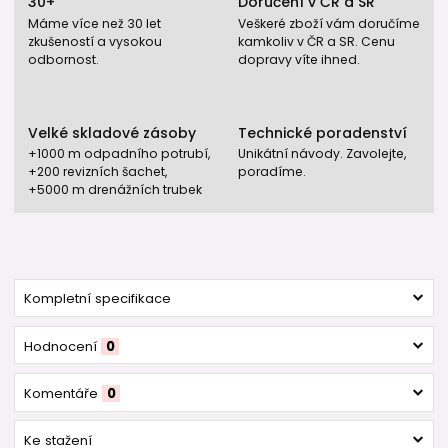
30+
Doručení v ČR a SR
Máme více než 30 let
Veškeré zboží vám doručíme
zkušeností a vysokou
kamkoliv v ČR a SR. Cenu
odbornost.
dopravy víte ihned.
Velké skladové zásoby
Technické poradenství
+1000 m odpadního potrubí,
Unikátní návody. Zavolejte,
+200 revizních šachet,
poradíme.
+5000 m drenážních trubek
Kompletní specifikace
Hodnocení
0
Komentáře
0
Ke stažení