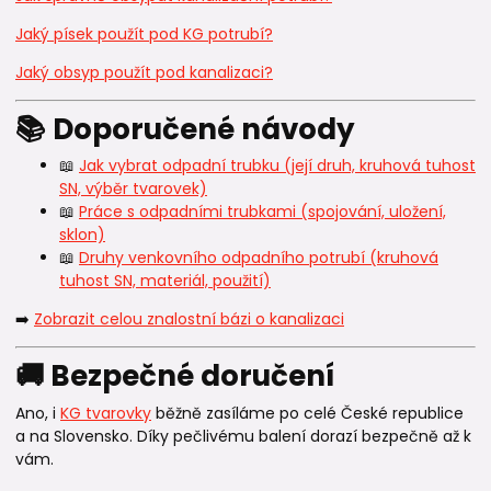
Jaký písek použít pod KG potrubí?
Jaký obsyp použít pod kanalizaci?
📚 Doporučené návody
📖
Jak vybrat odpadní trubku (její druh, kruhová tuhost
SN, výběr tvarovek)
📖
Práce s odpadními trubkami (spojování, uložení,
sklon)
📖
Druhy venkovního odpadního potrubí (kruhová
tuhost SN, materiál, použití)
➡️
Zobrazit celou znalostní bázi o kanalizaci
🚚 Bezpečné doručení
Ano, i
KG tvarovky
běžně zasíláme po celé České republice
a na Slovensko. Díky pečlivému balení dorazí bezpečně až k
vám.