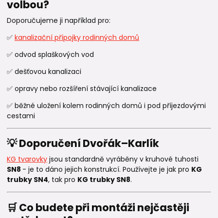
volbou?
Doporučujeme ji například pro:
✅
kanalizační přípojky rodinných domů
✅ odvod splaškových vod
✅ dešťovou kanalizaci
✅ opravy nebo rozšíření stávající kanalizace
✅ běžné uložení kolem rodinných domů i pod příjezdovými
cestami
💡 Doporučení Dvořák–Karlík
KG tvarovky
jsou standardně vyráběny v kruhové tuhosti
SN8
- je to dáno jejich konstrukcí. Používejte je jak pro
KG
trubky SN4
, tak pro
KG trubky SN8
.
🛒 Co budete při montáži nejčastěji