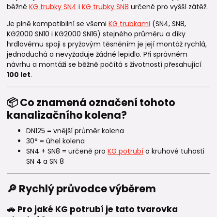
běžné
KG trubky SN4
i
KG trubky SN8
určené pro vyšší zátěž.
Je plně kompatibilní se všemi
KG trubkami
(SN4, SN8,
KG2000 SN10 i KG2000 SN16) stejného průměru a díky
hrdlovému spoji s pryžovým těsněním je její montáž rychlá,
jednoduchá a nevyžaduje žádné lepidlo. Při správném
návrhu a montáži se běžně počítá s životností přesahující
100 let
.
📦 Co znamená označení tohoto
kanalizačního kolena?
DN125 = vnější průměr kolena
30° = úhel kolena
SN4 + SN8 = určeně pro
KG potrubí
o kruhové tuhosti
SN 4 a SN 8
🔎 Rychlý průvodce výběrem
🚗 Pro jaké KG potrubí je tato tvarovka