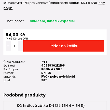
KG tvarovka SN8 pro venkovní kanalizační potrubí SN4 a SN8.
celý
popis
Dostupnost
Skladem, ihned k expedici
54,00 Kč
44,63 Kč
bez DPH
Přidat do košíku
Číslo produktu:
744
EAN kód:
4052836212108
Použití pro:
KG SN 4 + SN 8
Průměr:
DN 125
Materiál:
PVC - polyvinylchlorid
Úhel:
30°
Podobné produkty
KG hrdlová zátka DN 125 (SN 4 + SN 8)