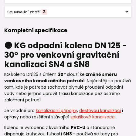
Související zboží
3
Kompletní specifikace
🟠 KG odpadní koleno DN 125 -
30° pro venkovní gravitační
kanalizaci SN4 a SN8
KG koleno DN125 s úhlem
30°
slouží ke
změně směru
venkovního kanalizačního potrubí
. Nejčastěji se používá
tam, kde je potřeba zachovat plynulé proudění odpadní
vody nebo jemně upravit trasu kanalizace bez ostrého
zalomení potrubí.
Je vhodné pro
kanalizační přípojky
,
dešťovou kanalizaci
i
opravy nebo rozšíření stávající
splaškové kanalizace
.
Koleno je vyrobena z kvalitního
PVC-U
a standardně
disponuje kruhovou tuhostí
SN8
- používá se tedy pro