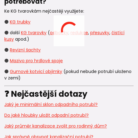
potřebovat?
Ke KG tvarovkám nejčastěji využijete:
🟠
KG trubky
🟠 další
KG tvarovky
(
odbočky
,
redukce
,
přesuvky
,
čistící
kusy
apod.)
🟠
Revizní šachty
🟠
Mazivo pro hrdlové spoje
🟠
Gumové kotvicí objímky
(pokud nebude potrubí uloženo
v zemi)
❓ Nejčastější dotazy
Jaký je minimální sklon odpadního potrubí?
Do jaké hloubky uložit odpadní potrubí?
Jaký průměr kanalizace zvolit pro rodinný dům?
Jak správně obsypat kanalizační potrubí?