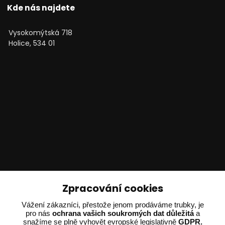
Kde nás najdete
Vysokomýtská 718
Holice, 534 01
Technické poradenství
Zpracování cookies
Vážení zákazníci, přestože jenom prodáváme trubky, je
Ing. Adam Dvořák
pro nás
ochrana vašich soukromých dat důležitá
a
+420 602 234 254
snažíme se plně vyhovět evropské legislativně
GDPR.