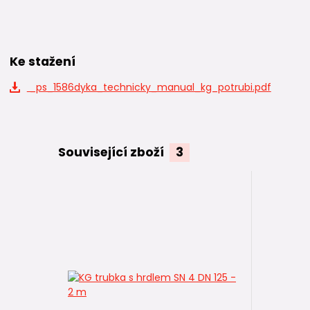
Ke stažení
_ps_1586dyka_technicky_manual_kg_potrubi.pdf
Související zboží
3