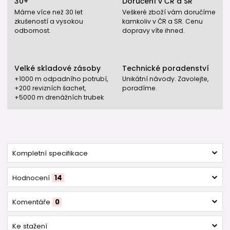
30+
Doručení v ČR a SR
Máme více než 30 let
Veškeré zboží vám doručíme
zkušeností a vysokou
kamkoliv v ČR a SR. Cenu
odbornost.
dopravy víte ihned.
Velké skladové zásoby
Technické poradenství
+1000 m odpadního potrubí,
Unikátní návody. Zavolejte,
+200 revizních šachet,
poradíme.
+5000 m drenážních trubek
Kompletní specifikace
Hodnocení
14
Komentáře
0
Ke stažení