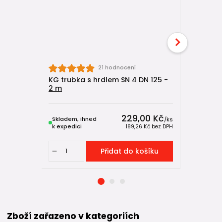
21 hodnocení
KG trubka s hrdlem SN 4 DN 125 -
KG trubka
2 m
m
229,00 Kč
Skladem, ihned
Skladem, 
/
ks
k expedici
k expedici
189,26 Kč
bez DPH
Přidat do košíku
Zboží zařazeno v kategoriích