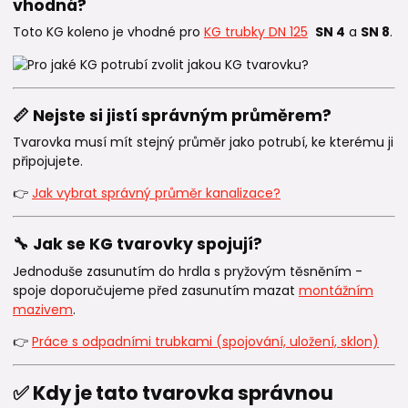
vhodná?
Toto KG koleno je vhodné pro
KG trubky DN 125
SN 4
a
SN 8
.
📏 Nejste si jistí správným průměrem?
Tvarovka musí mít stejný průměr jako potrubí, ke kterému ji
připojujete.
👉
Jak vybrat správný průměr kanalizace?
🔧 Jak se KG tvarovky spojují?
Jednoduše zasunutím do hrdla s pryžovým těsněním -
spoje doporučujeme před zasunutím mazat
montážním
mazivem
.
👉
Práce s odpadními trubkami (spojování, uložení, sklon)
✅ Kdy je tato tvarovka správnou