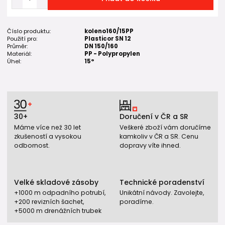
Číslo produktu:
koleno160/15PP
Použití pro:
Plasticor SN 12
Průměr:
DN 150/160
Materiál:
PP - Polypropylen
Úhel:
15°
30+
Doručení v ČR a SR
Máme více než 30 let
Veškeré zboží vám doručíme
zkušeností a vysokou
kamkoliv v ČR a SR. Cenu
odbornost.
dopravy víte ihned.
Velké skladové zásoby
Technické poradenství
+1000 m odpadního potrubí,
Unikátní návody. Zavolejte,
+200 revizních šachet,
poradíme.
+5000 m drenážních trubek