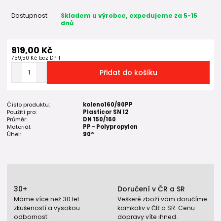
Dostupnost
Skladem u výrobce, expedujeme za 5-15
dnů
919,00 Kč
759,50 Kč
bez DPH
Přidat do košíku
Číslo produktu:
koleno160/90PP
Použití pro:
Plasticor SN 12
Průměr:
DN 150/160
Materiál:
PP - Polypropylen
Úhel:
90°
30+
Doručení v ČR a SR
Máme více než 30 let
Veškeré zboží vám doručíme
zkušeností a vysokou
kamkoliv v ČR a SR. Cenu
odbornost.
dopravy víte ihned.