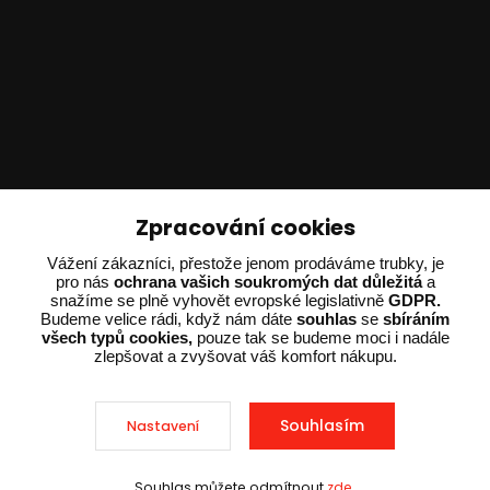
Technické poradenství
Zpracování cookies
Ing. Adam Dvořák
Vážení zákazníci, přestože jenom prodáváme trubky, je
pro nás
ochrana vašich soukromých dat důležitá
a
+420 602 234 254
snažíme se plně vyhovět evropské legislativně
GDPR.
(Po-Pá 8:00 - 15:00)
Budeme velice rádi, když nám dáte
souhlas
se
sbíráním
všech typů cookies,
pouze tak se budeme moci i nadále
potrebujiporadit@dvorak-karlik.cz
zlepšovat a zvyšovat váš komfort nákupu.
Souhlasím
Nastavení
2025 © Dvorak-Karlik.cz – Všechna práva vyhrazena. Design od
EmpireDesign
nakódoval
OndřejDvořák.com
.
Souhlas můžete odmítnout
zde
.