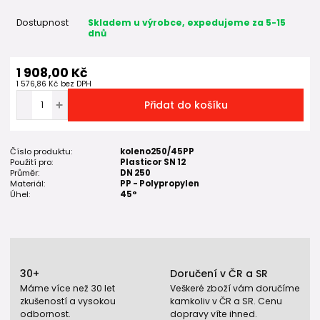
Dostupnost
Skladem u výrobce, expedujeme za 5-15
dnů
1 908,00 Kč
1 576,86 Kč
bez DPH
Přidat do košíku
Číslo produktu:
koleno250/45PP
Použití pro:
Plasticor SN 12
Průměr:
DN 250
Materiál:
PP - Polypropylen
Úhel:
45°
30+
Doručení v ČR a SR
Máme více než 30 let
Veškeré zboží vám doručíme
zkušeností a vysokou
kamkoliv v ČR a SR. Cenu
odbornost.
dopravy víte ihned.