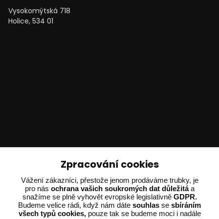
Vysokomýtská 718
Holice, 534 01
Technické poradenství
Zpracování cookies
Ing. Adam Dvořák
Vážení zákazníci, přestože jenom prodáváme trubky, je
pro nás
ochrana vašich soukromých dat důležitá
a
+420 602 234 254
snažíme se plně vyhovět evropské legislativně
GDPR.
(Po-Pá 8:00 - 15:00)
Budeme velice rádi, když nám dáte
souhlas
se
sbíráním
všech typů cookies,
pouze tak se budeme moci i nadále