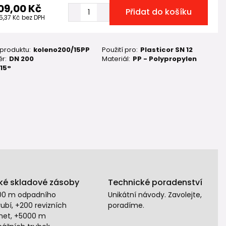
09,00 Kč
Přidat do košíku
5,37 Kč
bez DPH
 produktu:
koleno200/15PP
Použití pro:
Plasticor SN 12
r:
DN 200
Materiál:
PP - Polypropylen
15°
ké skladové zásoby
Technické poradenství
00 m odpadního
Unikátní návody. Zavolejte,
ubí, +200 revizních
poradíme.
het, +5000 m