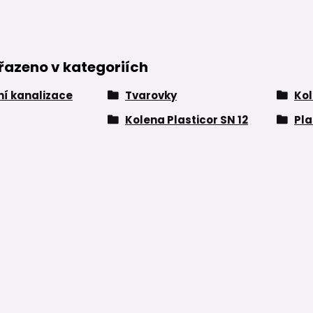
řazeno v kategoriích
í kanalizace
Tvarovky
Ko
Kolena Plasticor SN 12
Pla