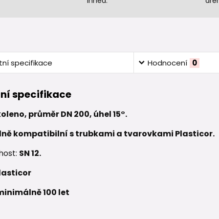
ihned.
dre
ní specifikace
Hodnocení
0
ní specifikace
leno, průměr DN 200, úhel 15°.
lně kompatibilní s trubkami a tvarovkami Plasticor.
host:
SN 12.
lasticor
minimálně 100 let