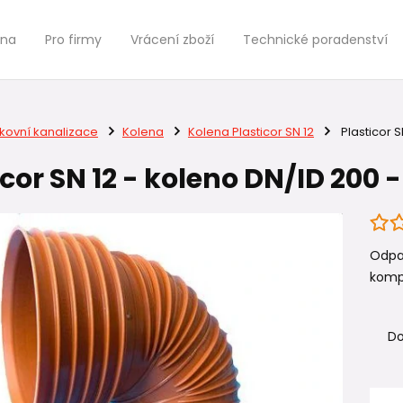
jna
Pro firmy
Vrácení zboží
Technické poradenství
kovní kanalizace
Kolena
Kolena Plasticor SN 12
Plasticor S
cor SN 12 - koleno DN/ID 200 -
Odpad
kompa
Do