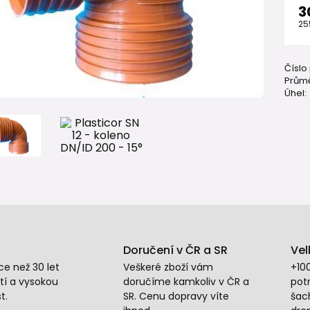
3
25
Číslo
Průmě
Úhel:
Doručení v ČR a SR
Vel
e než 30 let
Veškeré zboží vám
+10
tí a vysokou
doručíme kamkoliv v ČR a
potr
t.
SR. Cenu dopravy víte
šac