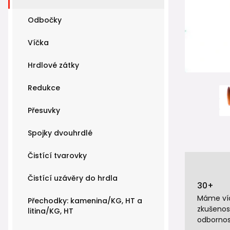
Odbočky
Víčka
Hrdlové zátky
Redukce
Přesuvky
Spojky dvouhrdlé
Čistící tvarovky
Čistící uzávěry do hrdla
30+
Máme víc
Přechodky: kamenina/KG, HT a
zkušenos
litina/KG, HT
odbornos