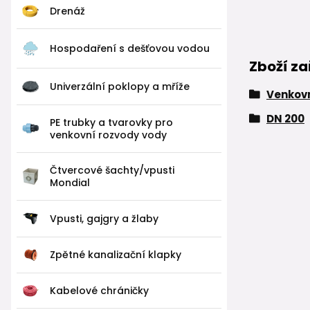
Drenáž
Hospodaření s dešťovou vodou
Zboží za
Univerzální poklopy a mříže
Venkovn
DN 200
PE trubky a tvarovky pro
venkovní rozvody vody
Čtvercové šachty/vpusti
Mondial
Vpusti, gajgry a žlaby
Zpětné kanalizační klapky
Kabelové chráničky