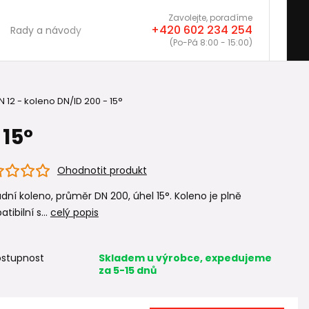
Zavolejte, poradíme
+420 602 234 254
Rady a návody
(Po-Pá 8:00 - 15:00)
N 12 - koleno DN/ID 200 - 15°
 15°
Ohodnotit produkt
ní koleno, průměr DN 200, úhel 15°. Koleno je plně
tibilní s...
celý popis
stupnost
Skladem u výrobce, expedujeme
za 5-15 dnů