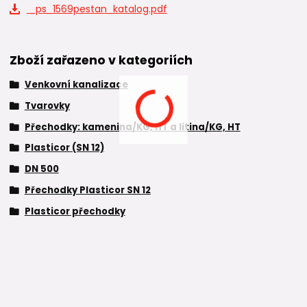
_ps_1569pestan_katalog.pdf
Zboží zařazeno v kategoriích
Venkovní kanalizace
Tvarovky
Přechodky: kamenina/KG, HT a litina/KG, HT
Plasticor (SN 12)
DN 500
Přechodky Plasticor SN 12
Plasticor přechodky