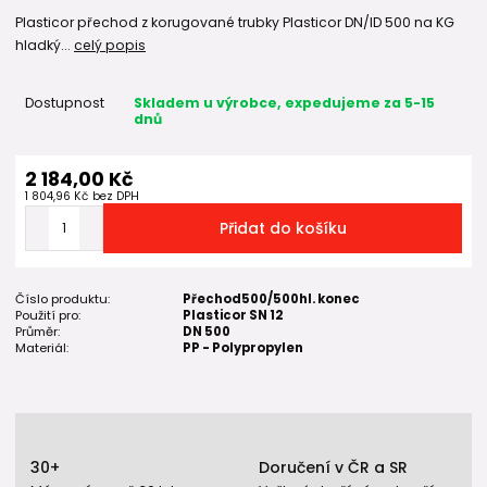
Plasticor přechod z korugované trubky Plasticor DN/ID 500 na KG
hladký...
celý popis
Dostupnost
Skladem u výrobce, expedujeme za 5-15
dnů
2 184,00 Kč
1 804,96 Kč
bez DPH
Přidat do košíku
Číslo produktu:
Přechod500/500hl. konec
Použití pro:
Plasticor SN 12
Průměr:
DN 500
Materiál:
PP - Polypropylen
30+
Doručení v ČR a SR