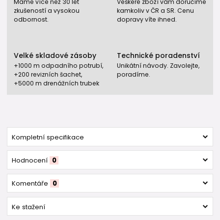
Máme více než 30 let
Veškeré zboží vám doručíme
zkušeností a vysokou
kamkoliv v ČR a SR. Cenu
odbornost.
dopravy víte ihned.
Velké skladové zásoby
Technické poradenství
+1000 m odpadního potrubí,
Unikátní návody. Zavolejte,
+200 revizních šachet,
poradíme.
+5000 m drenážních trubek
Kompletní specifikace
Hodnocení
0
Komentáře
0
Ke stažení