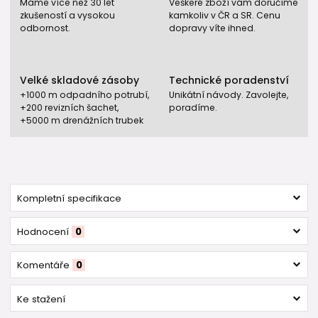
Máme více než 30 let
Veškeré zboží vám doručíme
zkušeností a vysokou
kamkoliv v ČR a SR. Cenu
odbornost.
dopravy víte ihned.
Velké skladové zásoby
Technické poradenství
+1000 m odpadního potrubí,
Unikátní návody. Zavolejte,
+200 revizních šachet,
poradíme.
+5000 m drenážních trubek
Kompletní specifikace
Hodnocení
0
Komentáře
0
Ke stažení