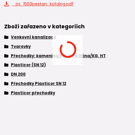
_ps_1569pestan_katalog.pdf
Zboží zařazeno v kategoriích
Venkovní kanalizace
Tvarovky
Přechodky: kamenina/KG, HT a litina/KG, HT
Plasticor (SN 12)
DN 200
Přechodky Plasticor SN 12
Plasticor přechodky