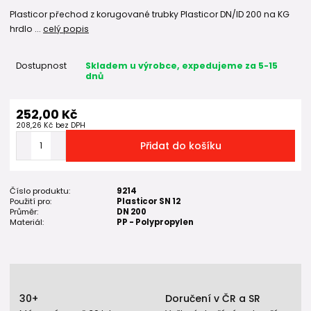
Plasticor přechod z korugované trubky Plasticor DN/ID 200 na KG
hrdlo ...
celý popis
Dostupnost
Skladem u výrobce, expedujeme za 5-15
dnů
252,00 Kč
208,26 Kč
bez DPH
Přidat do košíku
Číslo produktu:
9214
Použití pro:
Plasticor SN 12
Průměr:
DN 200
Materiál:
PP - Polypropylen
30+
Doručení v ČR a SR