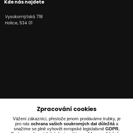
Kde nás najdete
Vysokomýtská 718
Holice, 534 01
Technické poradenství
Zpracování cookies
Vážení zákazníci, přestože jenom prodáváme trubky, je
Ing. Adam Dvořák
pro nás
ochrana vašich soukromých dat důležitá
a
+420 602 234 254
snažíme se plně vyhovět evropské legislativně
GDPR.
(Po-Pá 8:00 - 15:00)