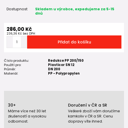
Dostupnost
Skladem u výrobce, expedujeme za 5-15
dnů
286,00 Kč
236,36 Kč
bez DPH
Přidat do košíku
Číslo produktu:
Redukce PP 200/150
Použití pro:
Plasticor SN 12
Průměr:
DN 200
Materiál:
PP - Polypropylen
30+
Doručení v ČR a SR
Máme více než 30 let
Veškeré zboží vám doručíme
zkušeností a vysokou
kamkoliv v ČR a SR. Cenu
odbornost.
dopravy víte ihned.