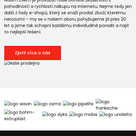
Naším cílem je provázat naše bohaté zkušenosti s
pohodlností a rychlostí nákupu na internetu. Nejme tedy jen
další z řady e-shopů, který se snaží prodat zboží, kterému
nerozumí – my se v našem oboru pohybujeme již přes 20
let a jsme tak schopni každému individuálně poradit a najít
to nejlepší řešení.
Zjistit více o nás