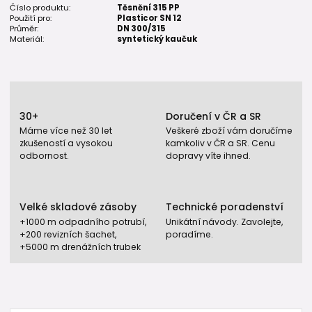
Číslo produktu:
Těsnění 315 PP
Použití pro:
Plasticor SN 12
Průměr:
DN 300/315
Materiál:
syntetický kaučuk
30+
Doručení v ČR a SR
Máme více než 30 let
Veškeré zboží vám doručíme
zkušeností a vysokou
kamkoliv v ČR a SR. Cenu
odbornost.
dopravy víte ihned.
Velké skladové zásoby
Technické poradenství
+1000 m odpadního potrubí,
Unikátní návody. Zavolejte,
+200 revizních šachet,
poradíme.
+5000 m drenážních trubek