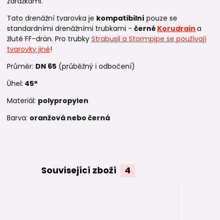
zarážkami.
Tato drenážní tvarovka je
kompatibilní
pouze se
standardními drenážními trubkami -
černé
Korudrain
a
žluté FF-drän. Pro trubky
Strabusil a Stormpipe se používají
tvarovky jiné
!
Průměr:
DN 65
(průběžný i odbočení)
Úhel:
45°
Materiál:
polypropylen
Barva:
oranžová nebo černá
Související zboží
4