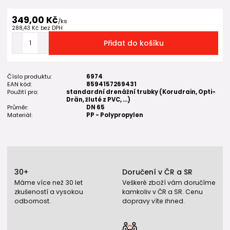
349,00 Kč
/
ks
288,43 Kč
bez DPH
Přidat do košíku
Číslo produktu:
6974
EAN kód:
8594157269431
Použití pro:
standardní drenážní trubky (Korudrain, Opti-
Drän, žluté z PVC, ...)
Průměr:
DN 65
Materiál:
PP - Polypropylen
30+
Doručení v ČR a SR
Máme více než 30 let
Veškeré zboží vám doručíme
zkušeností a vysokou
kamkoliv v ČR a SR. Cenu
odbornost.
dopravy víte ihned.