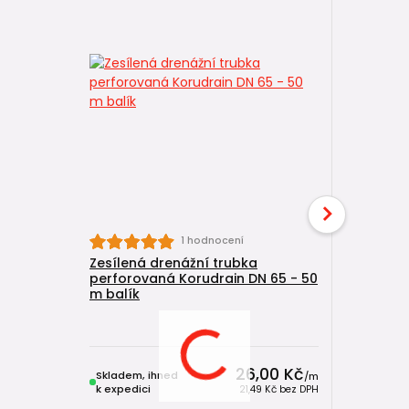
1 hodnocení
Zesílená drenážní trubka
Zesílená 
perforovaná Korudrain DN 65 - 50
perforov
m balík
metráž
26,00 Kč
Skladem, ihned
Skladem, 
/
m
k expedici
k expedici
21,49 Kč
bez DPH