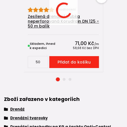
1 hodnocení
Zesílená drenážní trubka
Zesílená 
neperforovaná Korudrain DN 125 -
neperfor
50 m balík
metráž
71,00 Kč
Skladem, ihned
Skladem, 
/
m
k expedici
k expedici
58,68 Kč
bez DPH
Přidat do košíku
Zboží zařazeno v kategoriích
Drenáž
Drenážní tvarovky
Drenážní přechodky na KG a šachty Opti-Control