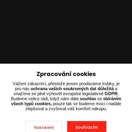
Technické poradenství
Zpracování cookies
Ing. Adam Dvořák
Vážení zákazníci, přestože jenom prodáváme trubky, je
pro nás
ochrana vašich soukromých dat důležitá
a
+420 602 234 254
snažíme se plně vyhovět evropské legislativně
GDPR.
(Po-Pá 8:00 - 15:00)
Budeme velice rádi, když nám dáte
souhlas
se
sbíráním
všech typů cookies,
pouze tak se budeme moci i nadále
potrebujiporadit@dvorak-karlik.cz
zlepšovat a zvyšovat váš komfort nákupu.
Souhlasím
Nastavení