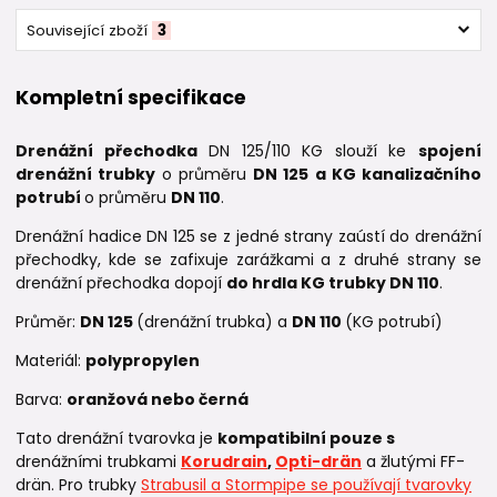
Související zboží
3
Kompletní specifikace
Drenážní přechodka
DN 125/110 KG slouží ke
spojení
drenážní trubky
o průměru
DN 125 a
KG kanalizačního
potrubí
o průměru
DN 110
.
Drenážní hadice DN 125 se z jedné strany zaústí do drenážní
přechodky, kde se zafixuje zarážkami a z druhé strany se
drenážní přechodka dopojí
do hrdla KG trubky DN 110
.
Průměr:
DN 125
(drenážní trubka) a
DN 110
(KG potrubí)
Materiál:
polypropylen
Barva:
oranžová nebo černá
Tato drenážní tvarovka je
kompatibilní pouze s
drenážními trubkami
Korudrain
,
Opti-drän
a žlutými FF-
drän. Pro trubky
Strabusil a Stormpipe se používají tvarovky