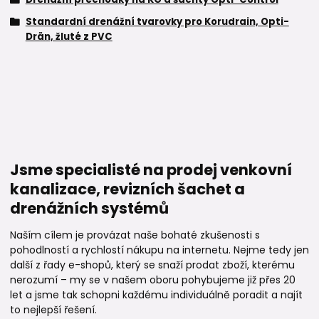
Standardní drenážní tvarovky pro Korudrain, Opti-
Drän, žluté z PVC
Jsme specialisté na prodej venkovní
kanalizace, revizních šachet a
drenážních systémů
Naším cílem je provázat naše bohaté zkušenosti s
pohodlností a rychlostí nákupu na internetu. Nejme tedy jen
další z řady e-shopů, který se snaží prodat zboží, kterému
nerozumí – my se v našem oboru pohybujeme již přes 20
let a jsme tak schopni každému individuálně poradit a najít
to nejlepší řešení.