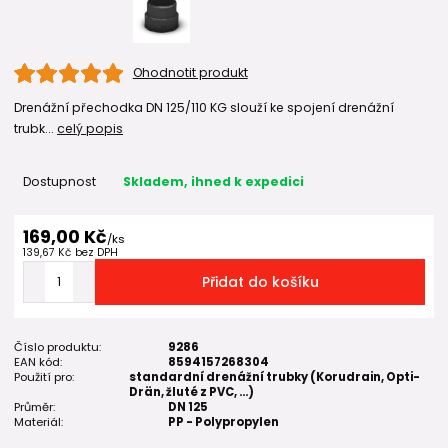
Ohodnotit produkt
Drenážní přechodka DN 125/110 KG slouží ke spojení drenážní
trubk...
celý popis
Dostupnost
Skladem, ihned k expedici
169,00 Kč
/
ks
139,67 Kč
bez DPH
Přidat do košíku
Číslo produktu:
9286
EAN kód:
8594157268304
Použití pro:
standardní drenážní trubky (Korudrain, Opti-
Drän, žluté z PVC, ...)
Průměr:
DN 125
Materiál:
PP - Polypropylen