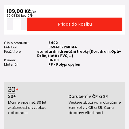
109,00 Kč
/
ks
90,08 Kč
bez DPH
Přidat do košíku
Číslo produktu:
5402
EAN kód:
8594157268144
Použití pro:
standardní drenážní trubky (Korudrain, Opti-
Drän, žluté z PVC, ...)
Průměr:
DN 80
Materiál:
PP - Polypropylen
30+
Doručení v ČR a SR
Máme více než 30 let
Veškeré zboží vám doručíme
zkušeností a vysokou
kamkoliv v ČR a SR. Cenu
odbornost.
dopravy víte ihned.