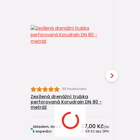
30 hodnocení
Zesílená drenážní trubka
Zesílená 
perforovaná Korudrain DN 80 -
perforov
metráž
m balík
37,00 Kč
Skladem, ihned
Skladem, 
/
m
k expedici
k expedici
30,58 Kč
bez DPH