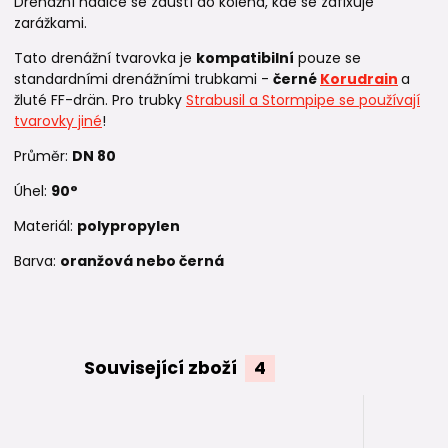
Drenážní hadice se zaústí do kolena, kde se zafixuje
zarážkami.
Tato drenážní tvarovka je
kompatibilní
pouze se
standardními drenážními trubkami -
černé
Korudrain
a
žluté FF-drän. Pro trubky
Strabusil a Stormpipe se používají
tvarovky jiné
!
Průměr:
DN 80
Úhel:
90°
Materiál:
polypropylen
Barva:
oranžová nebo černá
Související zboží
4
TOP produkt