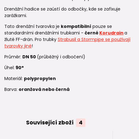
Drenážní hadice se zaústí do odbočky, kde se zafixuje
zarážkami.
Tato drenážní tvarovka je
kompatibilní
pouze se
standardními drenážními trubkami -
černé
Korudrain
a
žluté FF-drän. Pro trubky
Strabusil a Stormpipe se používají
tvarovky jiné
!
Průměr:
DN 50
(průběžný i odbočení)
Úhel:
90°
Materiál:
polypropylen
Barva:
oranžová nebo černá
Související zboží
4
TOP produkt