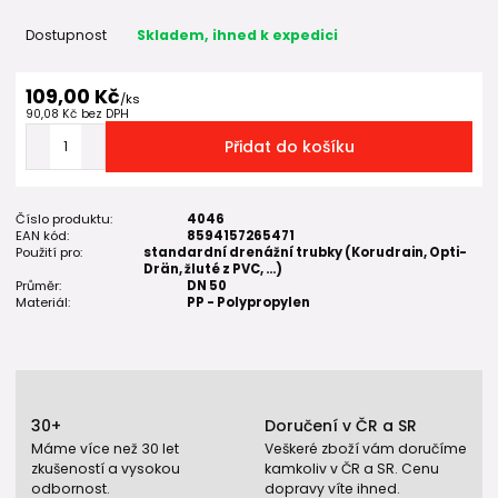
Dostupnost
Skladem, ihned k expedici
109,00 Kč
/
ks
90,08 Kč
bez DPH
Přidat do košíku
Číslo produktu:
4046
EAN kód:
8594157265471
Použití pro:
standardní drenážní trubky (Korudrain, Opti-
Drän, žluté z PVC, ...)
Průměr:
DN 50
Materiál:
PP - Polypropylen
30+
Doručení v ČR a SR
Máme více než 30 let
Veškeré zboží vám doručíme
zkušeností a vysokou
kamkoliv v ČR a SR. Cenu
odbornost.
dopravy víte ihned.