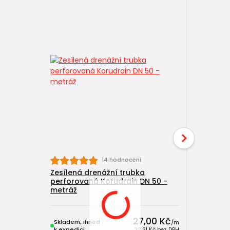
14 hodnocení
Zesílená drenážní trubka
Zesílená 
perforovaná Korudrain DN 50 -
perforov
metráž
m balík
27,00 Kč
Skladem, ihned
Skladem, 
/
m
k expedici
k expedici
22,31 Kč
bez DPH