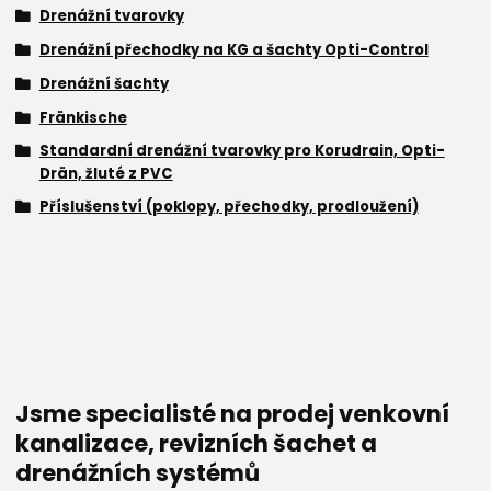
Drenážní tvarovky
Drenážní přechodky na KG a šachty Opti-Control
Drenážní šachty
Fränkische
Standardní drenážní tvarovky pro Korudrain, Opti-
Drän, žluté z PVC
Příslušenství (poklopy, přechodky, prodloužení)
Jsme specialisté na prodej venkovní
kanalizace, revizních šachet a
drenážních systémů