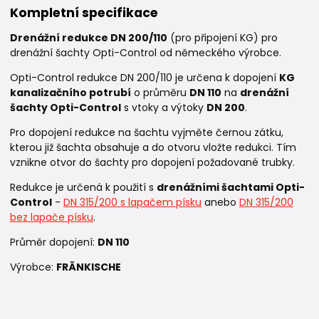
Kompletní specifikace
Drenážní redukce DN 200/110
(pro připojení KG) pro
drenážní šachty Opti-Control od německého výrobce.
Opti-Control redukce DN 200/110 je určena k dopojení
KG
kanalizačního potrubí
o průměru
DN 110
na
drenážní
šachty Opti-Control
s vtoky a výtoky
DN 200
.
Pro dopojení redukce na šachtu vyjměte černou zátku,
kterou již šachta obsahuje a do otvoru vložte redukci. Tím
vznikne otvor do šachty pro dopojení požadované trubky.
Redukce je určená k použití s
drenážními šachtami Opti-
Control
-
DN 315/200 s lapačem písku
anebo
DN 315/200
bez lapače písku
.
Průměr dopojení:
DN 110
Výrobce:
FRÄNKISCHE