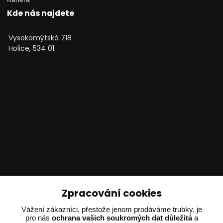
Kde nás najdete
Vysokomýtská 718
Holice, 534 01
Technické poradenství
Zpracování cookies
Ing. Adam Dvořák
Vážení zákazníci, přestože jenom prodáváme trubky, je
pro nás
ochrana vašich soukromých dat důležitá
a
+420 602 234 254