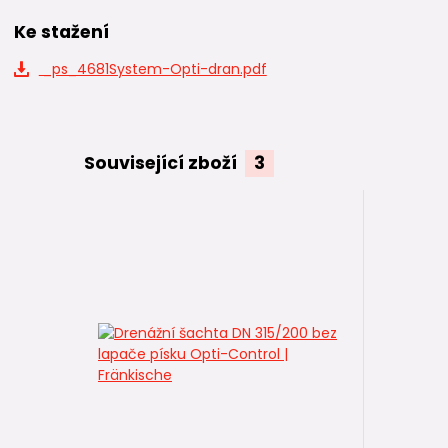
Ke stažení
_ps_4681System-Opti-dran.pdf
Související zboží
3