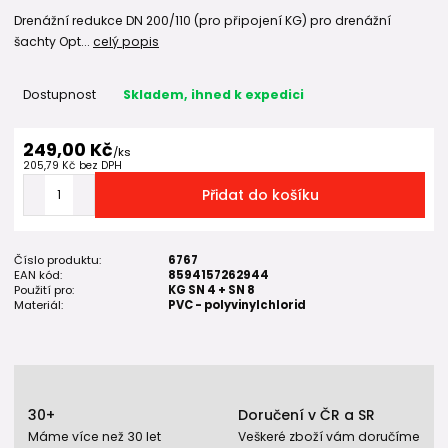
Drenážní redukce DN 200/110 (pro připojení KG) pro drenážní
šachty Opt...
celý popis
Dostupnost
Skladem, ihned k expedici
249,00 Kč
/
ks
205,79 Kč
bez DPH
Přidat do košíku
Číslo produktu:
6767
EAN kód:
8594157262944
Použití pro:
KG SN 4 + SN 8
Materiál:
PVC - polyvinylchlorid
30+
Doručení v ČR a SR
Máme více než 30 let
Veškeré zboží vám doručíme