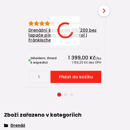
16 hodnocení
Drenážní šachta DN 315/200 bez
Drenážní 
lapače písku Opti-Control |
lapačem p
Fränkische
Fränkisc
1 399,00 Kč
Skladem, ihned
Skladem, 
/
ks
k expedici
k expedici
1 156,20 Kč
bez DPH
Přidat do košíku
Zboží zařazeno v kategoriích
Drenáž