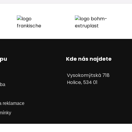
upu
Kde nás najdete
Vysokomýtská 718
Holice, 534 01
tba
 a reklamace
mínky