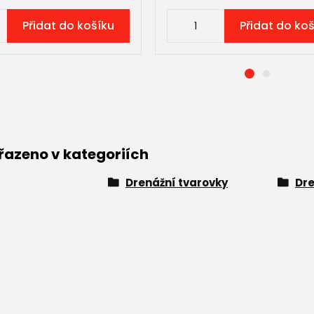
Přidat do košíku
Přidat do ko
řazeno v kategoriích
Drenážní tvarovky
Dre