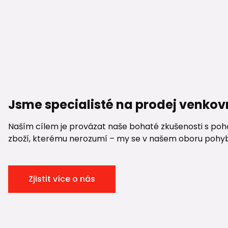
Jsme specialisté na prodej venkov
Naším cílem je provázat naše bohaté zkušenosti s pohod
zboží, kterému nerozumí – my se v našem oboru pohybuje
Zjistit více o nás