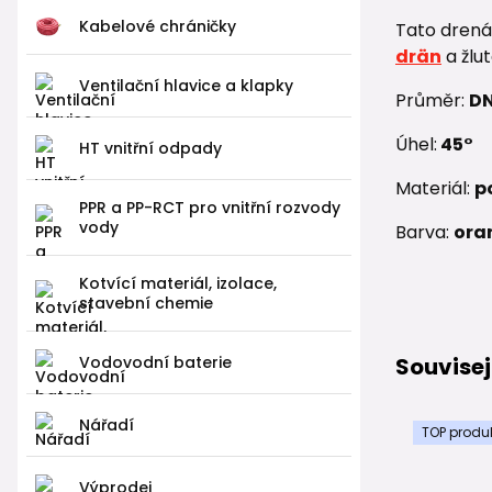
Kabelové chráničky
Tato drená
drän
a žlu
Ventilační hlavice a klapky
Průměr:
DN
Úhel:
45°
HT vnitřní odpady
Materiál:
p
PPR a PP-RCT pro vnitřní rozvody
vody
Barva:
ora
Kotvící materiál, izolace,
stavební chemie
Vodovodní baterie
Souvisej
Nářadí
TOP produ
Výprodej