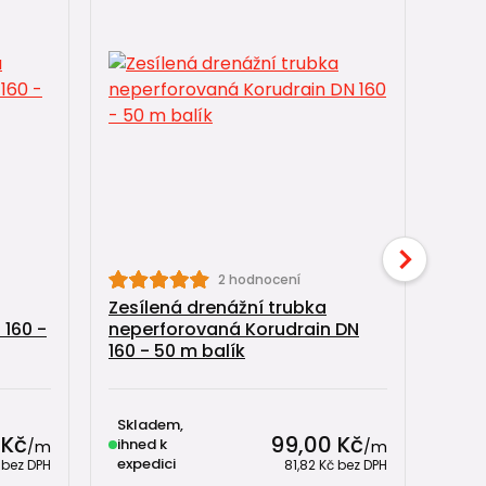
2 hodnocení
Zesílená drenážní trubka
Zesí
 160 -
neperforovaná Korudrain DN
nepe
160 - 50 m balík
160 
Skladem,
Skl
 Kč
99,00 Kč
ihned k
ihne
/
m
/
m
expedici
expe
č
bez DPH
81,82 Kč
bez DPH