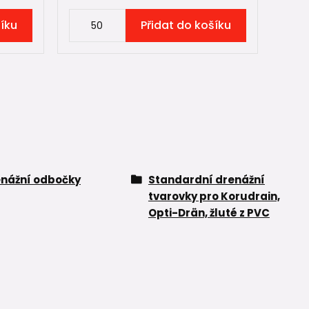
šíku
Přidat do košíku
nážní odbočky
Standardní drenážní
tvarovky pro Korudrain,
Opti-Drän, žluté z PVC