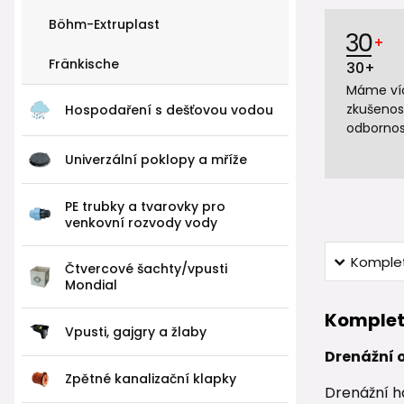
Böhm-Extruplast
Fränkische
30+
Máme víc
zkušenos
Hospodaření s dešťovou vodou
odbornos
Univerzální poklopy a mříže
PE trubky a tvarovky pro
venkovní rozvody vody
Komplet
Čtvercové šachty/vpusti
Mondial
Komplet
Vpusti, gajgry a žlaby
Drenážní 
Zpětné kanalizační klapky
Drenážní ha