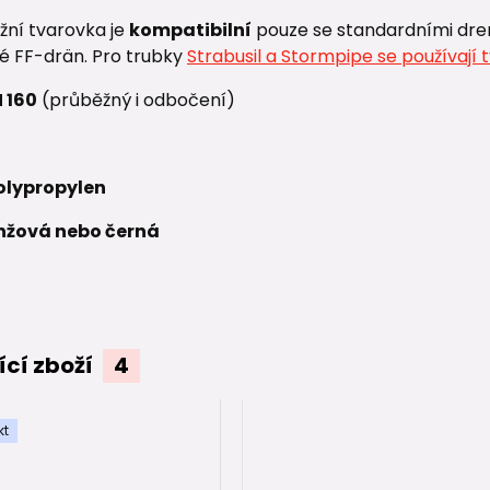
žní tvarovka je
kompatibilní
pouze se standardními dre
té FF-drän. Pro trubky
Strabusil a Stormpipe se používají t
 160
(průběžný i odbočení)
olypropylen
nžová nebo černá
ící zboží
4
kt