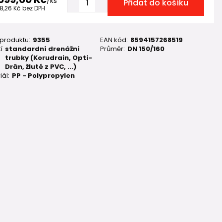
/
ks
Přidat do košíku
8,26 Kč
bez DPH
 produktu:
9355
EAN kód:
8594157268519
í
standardní drenážní
Průměr:
DN 150/160
trubky (Korudrain, Opti-
Drän, žluté z PVC, ...)
iál:
PP - Polypropylen