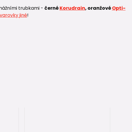
nážními trubkami -
černé
Korudrain
, oranžové
Opti-
varovky jiné
!