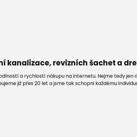
ní kanalizace, revizních šachet a d
lností a rychlostí nákupu na internetu. Nejme tedy jen d
me již přes 20 let a jsme tak schopni každému individuáln