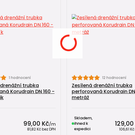
1 hodnocení
12 hodnocení
 drenážní trubka
Zesílená drenážní trubka
aná Korudrain DN 160 -
perforovaná Korudrain DN
ík
metráž
Skladem,
99,00 Kč
129,00
ihned k
/
m
expedici
81,82 Kč
bez DPH
106,61 K