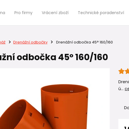
jna
Pro firmy
Vrácení zboží
Technické poradenství
náž
Drenážní odbočky
Drenážní odbočka 45° 160/160
žní odbočka 45° 160/160
Drená
ú...
ce
Do
1