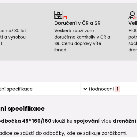
Doručení v ČR a SR
Vel
e než 30 let
Veškeré zboží vám
+10
tí a vysokou
doručíme kamkoliv v ČR a
potr
t.
SR. Cenu dopravy víte
šac
ihned.
dre
ní specifikace
Hodnocení
1
ní specifikace
odbočka 45° 160/160
slouží ke
spojování
více
drenážní
dice se zaústí do odbočky, kde se zafixuje zarážkami.