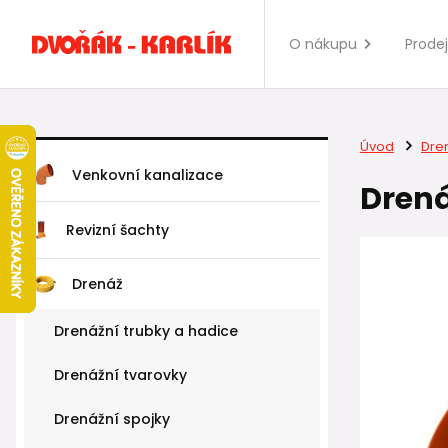
O nákupu
Prode
Úvod
Dre
Venkovní kanalizace
Drená
Revizní šachty
Drenáž
Drenážní trubky a hadice
Drenážní tvarovky
Drenážní spojky