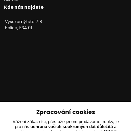
Kde nás najdete
Vysokomýtská 718
Holice, 534 01
Technické poradenství
Zpracování cookies
Vážení zákazníci, přestože jenom prodáváme trubky, je
Ing. Adam Dvořák
pro nás
ochrana vašich soukromých dat důležitá
a
+420 602 234 254