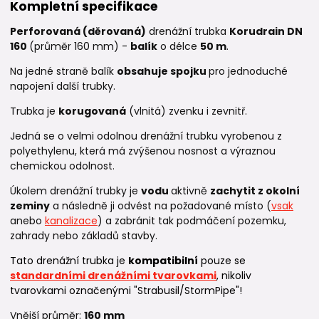
Kompletní specifikace
Perforovaná (děrovaná)
drenážní trubka
Korudrain DN
160
(průměr 160 mm) -
balík
o délce
50 m
.
Na jedné straně balík
obsahuje spojku
pro jednoduché
napojení další trubky.
Trubka je
korugovaná
(vlnitá) zvenku i zevnitř.
Jedná se o velmi odolnou drenážní trubku vyrobenou z
polyethylenu, která má zvýšenou nosnost a výraznou
chemickou odolnost.
Úkolem drenážní trubky je
vodu
aktivně
zachytit z okolní
zeminy
a následně ji odvést na požadované místo (
vsak
anebo
kanalizace
) a zabránit tak podmáčení pozemku,
zahrady nebo základů stavby.
Tato drenážní trubka je
kompatibilní
pouze se
standardními drenážními tvarovkami
, nikoliv
tvarovkami označenými "Strabusil/StormPipe"!
Vnější průměr:
160
mm