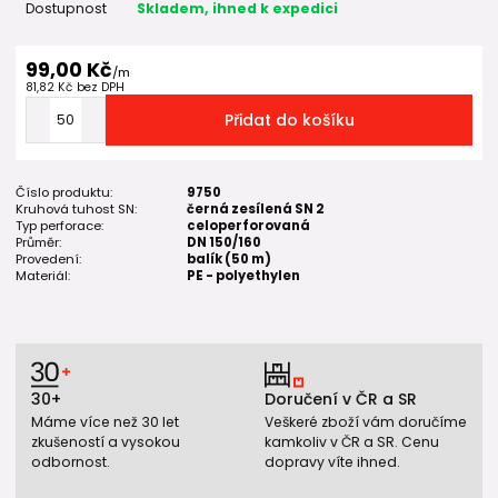
Dostupnost
Skladem, ihned k expedici
99,00 Kč
/
m
81,82 Kč
bez DPH
Přidat do košíku
Číslo produktu:
9750
Kruhová tuhost SN:
černá zesílená SN 2
Typ perforace:
celoperforovaná
Průměr:
DN 150/160
Provedení:
balík (50 m)
Materiál:
PE - polyethylen
30+
Doručení v ČR a SR
Máme více než 30 let
Veškeré zboží vám doručíme
zkušeností a vysokou
kamkoliv v ČR a SR. Cenu
odbornost.
dopravy víte ihned.