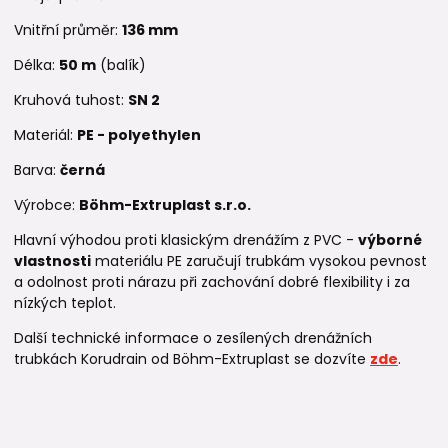
Vnitřní průměr:
136 mm
Délka:
50 m
(balík)
Kruhová tuhost:
SN 2
Materiál:
PE - polyethylen
Barva:
černá
Výrobce:
Böhm-Extruplast s.r.o.
Hlavní výhodou proti klasickým drenážím z PVC -
výborné
vlastnosti
materiálu PE zaručují trubkám vysokou pevnost
a odolnost proti nárazu při zachování dobré flexibility i za
nízkých teplot.
Další technické informace o zesílených drenážních
trubkách Korudrain od Böhm-Extruplast se dozvíte
zde
.