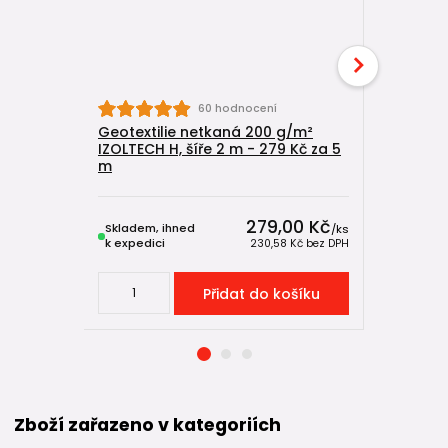
60 hodnocení
Geotextilie netkaná 200 g/m²
Drenážní 
IZOLTECH H, šíře 2 m - 279 Kč za 5
m
279,00 Kč
Skladem, ihned
Skladem, 
/
ks
k expedici
k expedici
230,58 Kč
bez DPH
Přidat do košíku
Zboží zařazeno v kategoriích