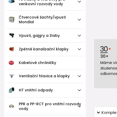
venkovní rozvody vody
Čtvercové šachty/vpusti
Mondial
Vpusti, gajgry a žlaby
Zpětné kanalizační klapky
30+
Kabelové chráničky
Máme víc
zkušenos
odbornos
Ventilační hlavice a klapky
HT vnitřní odpady
PPR a PP-RCT pro vnitřní rozvody
vody
Komplet