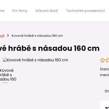
jna
Pro firmy
Vrácení zboží
Technické poradenství
adí
Kovové hrábě s násadou 160 cm
é hrábě s násadou 160 cm
Stan
menš
Do
2