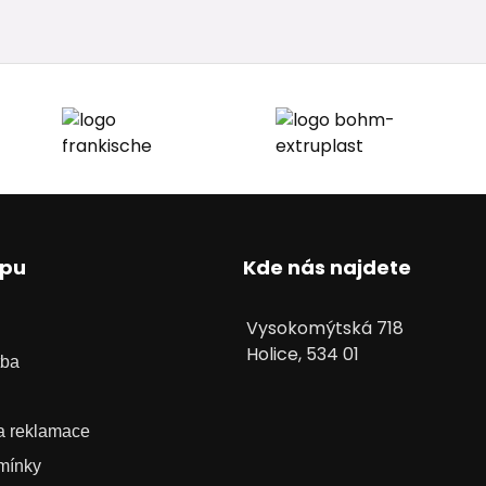
upu
Kde nás najdete
Vysokomýtská 718
Holice, 534 01
tba
 a reklamace
mínky