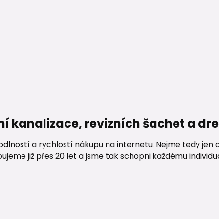
ní kanalizace, revizních šachet a d
lností a rychlostí nákupu na internetu. Nejme tedy jen d
me již přes 20 let a jsme tak schopni každému individuáln