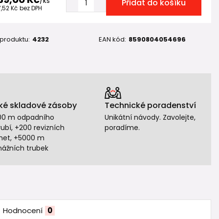
/
ks
Přidat do košíku
7,52 Kč
bez DPH
 produktu:
4232
EAN kód:
8590804054696
ké skladové zásoby
Technické poradenství
00 m odpadního
Unikátní návody. Zavolejte,
ubí, +200 revizních
poradíme.
het, +5000 m
nážních trubek
Hodnocení
0