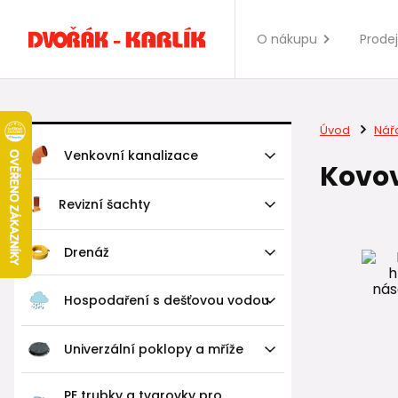
O nákupu
Prode
Úvod
Nář
Venkovní kanalizace
Kovov
Revizní šachty
Drenáž
Hospodaření s dešťovou vodou
Univerzální poklopy a mříže
PE trubky a tvarovky pro