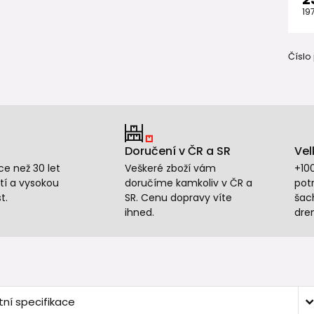
19
Číslo
Doručení v ČR a SR
Vel
e než 30 let
Veškeré zboží vám
+10
tí a vysokou
doručíme kamkoliv v ČR a
potr
t.
SR. Cenu dopravy víte
šac
ihned.
dre
ní specifikace