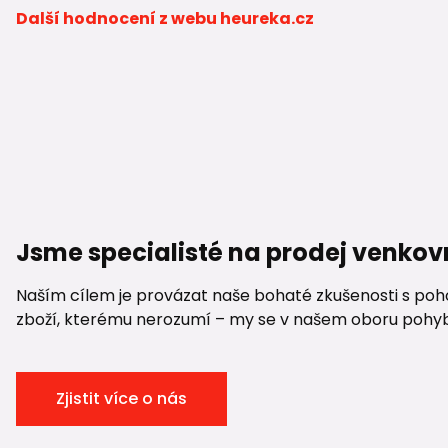
Další hodnocení z webu heureka.cz
Jsme specialisté na prodej venkov
Naším cílem je provázat naše bohaté zkušenosti s pohod
zboží, kterému nerozumí – my se v našem oboru pohybuje
Zjistit více o nás