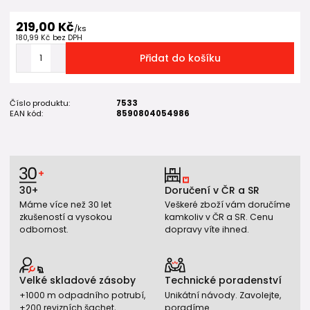
219,00 Kč
/
ks
180,99 Kč
bez DPH
Přidat do košíku
Číslo produktu:
7533
EAN kód:
8590804054986
30+
Doručení v ČR a SR
Máme více než 30 let
Veškeré zboží vám doručíme
zkušeností a vysokou
kamkoliv v ČR a SR. Cenu
odbornost.
dopravy víte ihned.
Velké skladové zásoby
Technické poradenství
+1000 m odpadního potrubí,
Unikátní návody. Zavolejte,
+200 revizních šachet,
poradíme.