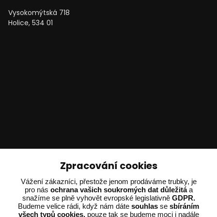
Vysokomýtská 718
Holice, 534 01
Technické poradenství
Zpracování cookies
Ing. Adam Dvořák
Vážení zákazníci, přestože jenom prodáváme trubky, je
+420 602 234 254
pro nás
ochrana vašich soukromých dat důležitá
a
snažíme se plně vyhovět evropské legislativně
GDPR.
(Po-Pá 8:00 - 15:00)
Budeme velice rádi, když nám dáte
souhlas
se
sbíráním
všech typů cookies,
pouze tak se budeme moci i nadále