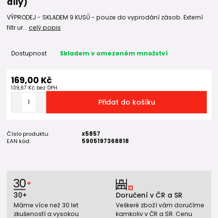
díly)
VÝPRODEJ - SKLADEM 9 KUSŮ - pouze do vyprodání zásob. Externí
filtr ur...
celý popis
Dostupnost
Skladem v omezeném množství
169,00 Kč
139,67 Kč
bez DPH
Přidat do košíku
Číslo produktu:
x5857
EAN kód:
5905197368818
30+
Doručení v ČR a SR
Máme více než 30 let
Veškeré zboží vám doručíme
zkušeností a vysokou
kamkoliv v ČR a SR. Cenu