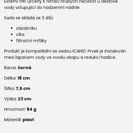
Externí filtr určený k filtraci hrubých nečistot u dešťové
vody vstupující do nadzemní nádrže.
Sada se skládá ze 3 dílů:
zásobníku
víka
filtrační mřížky
Produkt je kompatibilní se sadou ICANS1. Prvek je instalován
mezi lapačem vody ve svodu okapu a redukcí hadice.
Barva:
černá
Délka:
18 cm
Šířka:
7,5 cm
Výška:
23 cm
Hmotnost:
84 g
Materiál:
plast