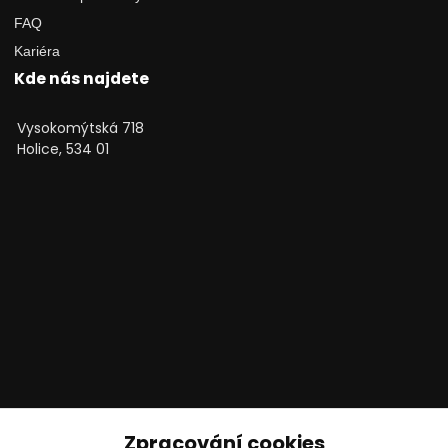
FAQ
Kariéra
Kde nás najdete
Vysokomýtská 718
Holice, 534 01
Technické poradenství
Zpracování cookies