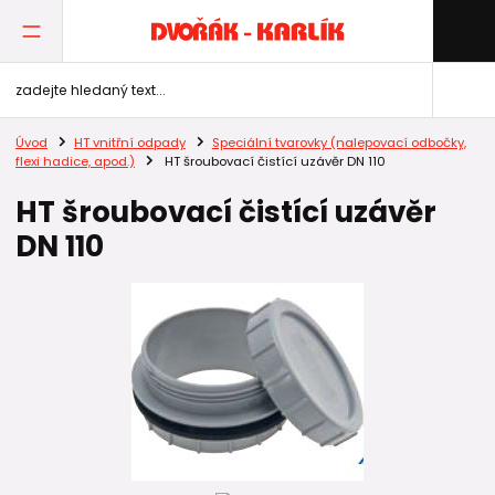
Úvod
HT vnitřní odpady
Speciální tvarovky (nalepovací odbočky,
flexi hadice, apod.)
HT šroubovací čistící uzávěr DN 110
HT šroubovací čistící uzávěr
DN 110