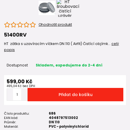
Ohodnotit produkt
51400RV
HT zátka s uzavíracím víčkem DN 110 ( Airfit) Čistící objímk...
celý
popis
Dostupnost
Skladem, expedujeme do 2-4 dní
599,00 Kč
495,04 Kč
bez DPH
Přidat do košíku
Číslo produktu:
686
EAN kód:
4048797513002
Průměr:
DN 110
Materiál:
PVC - polyvinylchlorid