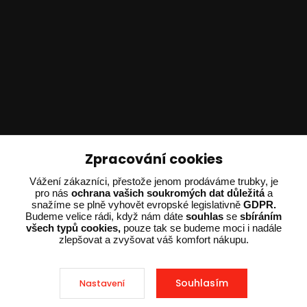
Technické poradenství
Zpracování cookies
Ing. Adam Dvořák
Vážení zákazníci, přestože jenom prodáváme trubky, je
pro nás
ochrana vašich soukromých dat důležitá
a
+420 602 234 254
snažíme se plně vyhovět evropské legislativně
GDPR.
(Po-Pá 8:00 - 15:00)
Budeme velice rádi, když nám dáte
souhlas
se
sbíráním
všech typů cookies,
pouze tak se budeme moci i nadále
potrebujiporadit@dvorak-karlik.cz
zlepšovat a zvyšovat váš komfort nákupu.
Souhlasím
Nastavení
2025 © Dvorak-Karlik.cz – Všechna práva vyhrazena. Design od