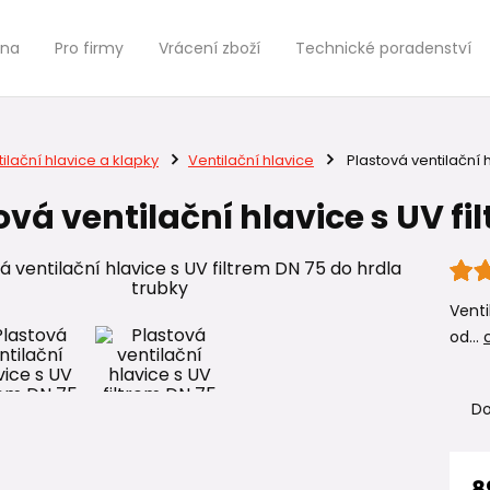
jna
Pro firmy
Vrácení zboží
Technické poradenství
ilační hlavice a klapky
Ventilační hlavice
Plastová ventilační h
ová ventilační hlavice s UV fi
Venti
od...
Do
8