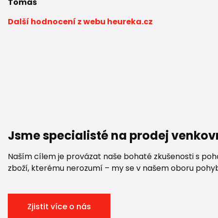
Tomáš
Další hodnocení z webu heureka.cz
Jsme specialisté na prodej venkov
Naším cílem je provázat naše bohaté zkušenosti s pohod
zboží, kterému nerozumí – my se v našem oboru pohybuje
Zjistit více o nás