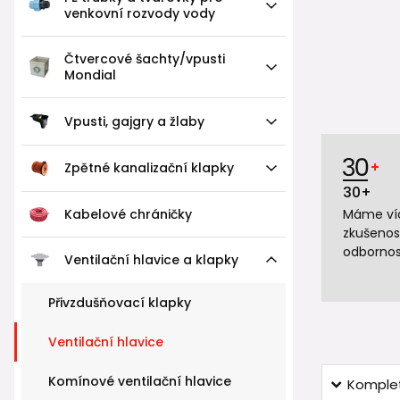
venkovní rozvody vody
Čtvercové šachty/vpusti
Mondial
Vpusti, gajgry a žlaby
Zpětné kanalizační klapky
30+
Kabelové chráničky
Máme víc
zkušenos
odbornos
Ventilační hlavice a klapky
Přivzdušňovací klapky
Ventilační hlavice
Komínové ventilační hlavice
Komplet