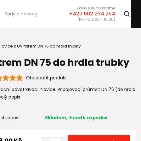
Zavolejte, poradíme
+420 602 234 254
Rady a návody
(Po-Pá 8:00 - 15:00)
lavice s UV filtrem DN 75 do hrdla trubky
ltrem DN 75 do hrdla trubky
Ohodnotit produkt
lační odvětrávací hlavice. Připojovací průměr: DN 75 (do hrdla
celý popis
stupnost
Skladem, ihned k expedici
9,00 Kč