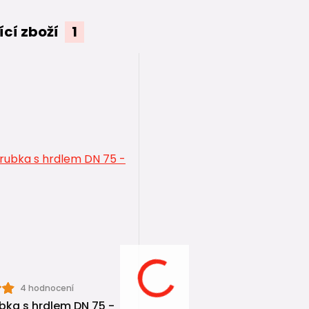
ící zboží
1
4 hodnocení
bka s hrdlem DN 75 -