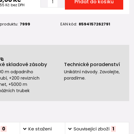
Přidat do košíku
,55 Kč
bez DPH
 produktu:
7999
EAN kód:
8594157262791
ké skladové zásoby
Technické poradenství
00 m odpadního
Unikátní návody. Zavolejte,
ubí, +200 revizních
poradíme.
het, +5000 m
nážních trubek
0
Ke stažení
Související zboží
1