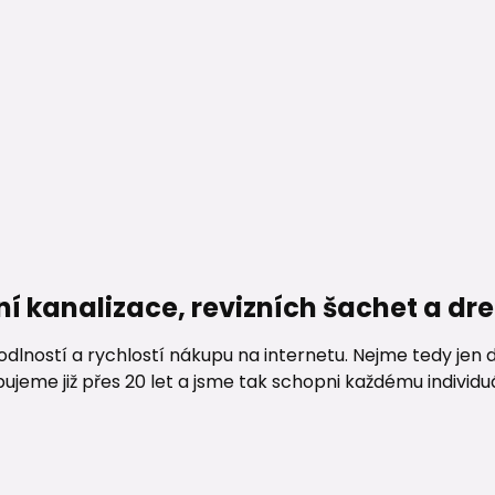
ní kanalizace, revizních šachet a d
lností a rychlostí nákupu na internetu. Nejme tedy jen d
me již přes 20 let a jsme tak schopni každému individuáln