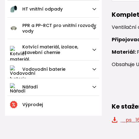
HT vnitřní odpady
Komplet
PPR a PP-RCT pro vnitřní rozvody
Ventilační 
vody
Připojova
Kotvící materiál, izolace,
Materiál:
stavební chemie
Obsahuje UV
Vodovodní baterie
Nářadí
Výprodej
Ke staže
_ps_164