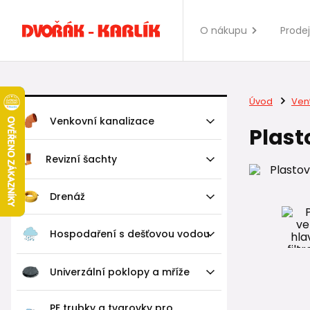
O nákupu
Prode
Úvod
Vent
Venkovní kanalizace
Plast
Revizní šachty
Drenáž
Hospodaření s dešťovou vodou
Univerzální poklopy a mříže
PE trubky a tvarovky pro