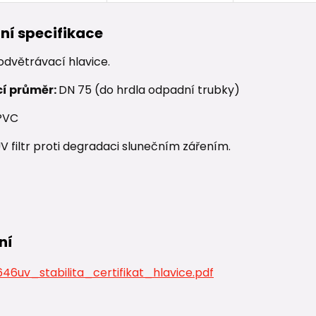
ní specifikace
odvětrávací hlavice.
cí průměr:
DN 75 (do hrdla odpadní trubky)
PVC
 filtr proti degradaci slunečním zářením.
ní
6uv_stabilita_certifikat_hlavice.pdf