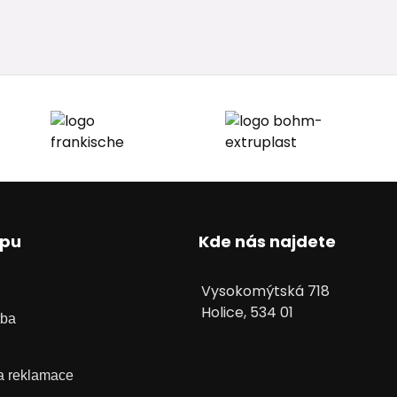
upu
Kde nás najdete
Vysokomýtská 718
Holice, 534 01
tba
 a reklamace