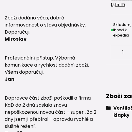
0,15 m
Zboží dodáno včas, dobrá
informovanost o stavu objednávky.
Skladem,
ihned k
Doporučuji.
expedici
Miroslav
Profesionální přístup. Výborná
komunikace a rychlost dodání zboží.
Všem doporučuji.
Jan
Zboží za
Dopravce část zboží poškodil a firma
KaD do 2 dnů zaslala znovu
Ventila
nepoškozenou novou část - super . Za 2
klapky
dny jsem ji přebíral - opravdu rychlé a
slušné řešení.