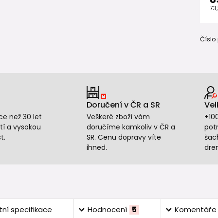
73
Číslo
Doručení v ČR a SR
Vel
e než 30 let
Veškeré zboží vám
+10
tí a vysokou
doručíme kamkoliv v ČR a
potr
t.
SR. Cenu dopravy víte
šac
ihned.
dre
ní specifikace
Hodnocení
5
Komentáře