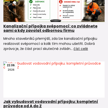
Kanalizační přípojka svépomocí: co zvládnete
sami a kdy zavolat odbornou firmu
Mnoho stavebníků přemýšlí, zda lze kanalizační přípojku
realizovat svépomocí a kolik tím mohou ušetřit. Dobrá
zpráva je, že část prací skutečně zvládn...
číst celé
22
.
06
.
2026
Jak vybudovat vodovodní přípojku: kompletní
průvodce od A do Z