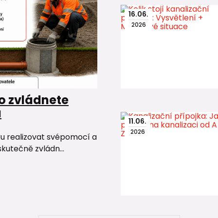
16
.
06
.
2026
o zvládnete
u
11
.
06
.
2026
ku realizovat svépomocí a
skutečně zvládn...