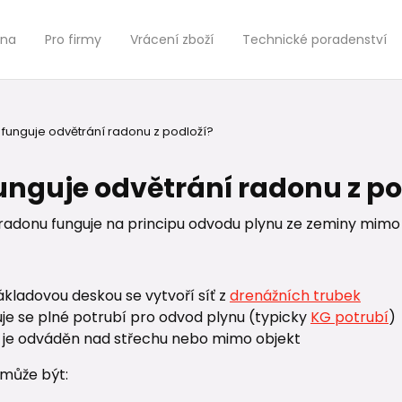
jna
Pro firmy
Vrácení zboží
Technické poradenství
 funguje odvětrání radonu z podloží?
unguje odvětrání radonu z po
radonu funguje na principu odvodu plynu ze zeminy mimo
kladovou deskou se vytvoří síť z
drenážních trubek
uje se plné potrubí pro odvod plynu (typicky
KG potrubí
)
 je odváděn nad střechu nebo mimo objekt
může být: