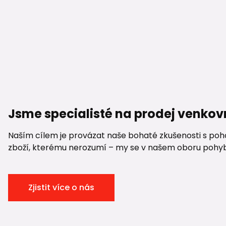
Jsme specialisté na prodej venkov
Naším cílem je provázat naše bohaté zkušenosti s pohod
zboží, kterému nerozumí – my se v našem oboru pohybuje
Zjistit více o nás