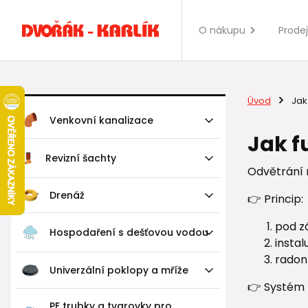
O nákupu
Prode
Úvod
Jak
Venkovní kanalizace
Jak f
Revizní šachty
Odvětrání 
Drenáž
👉 Princip:
pod zá
Hospodaření s dešťovou vodou
instal
radon
Univerzální poklopy a mříže
👉 Systém 
PE trubky a tvarovky pro