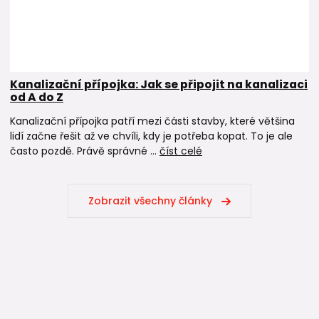
Kanalizační přípojka: Jak se připojit na kanalizaci
od A do Z
Kanalizační přípojka patří mezi části stavby, které většina
lidí začne řešit až ve chvíli, kdy je potřeba kopat. To je ale
často pozdě. Právě správné ...
číst celé
Zobrazit všechny články