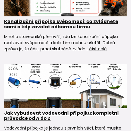
Kanalizační přípojka svépomocí: co zvládnete
sami a kdy zavolat odbornou firmu
Mnoho stavebníků přemýšlí, zda lze kanalizační přípojku
realizovat svépomocí a kolik tím mohou ušetřit. Dobrá
zpráva je, že část prací skutečně zvládn...
číst celé
22
.
06
.
2026
Jak vybudovat vodovodní přípojku: kompletní
průvodce od A do Z
Vodovodní přípojka je jednou z prvních věcí, které musíte