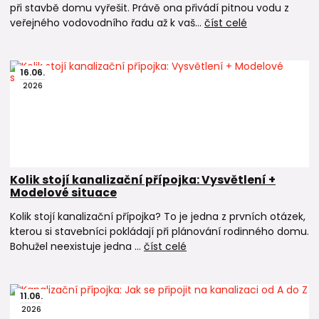
při stavbě domu vyřešit. Právě ona přivádí pitnou vodu z
veřejného vodovodního řadu až k vaš...
číst celé
16
.
06
.
2026
Kolik stojí kanalizační přípojka: Vysvětlení +
Modelové situace
Kolik stojí kanalizační přípojka? To je jedna z prvních otázek,
kterou si stavebníci pokládají při plánování rodinného domu.
Bohužel neexistuje jedna ...
číst celé
11
.
06
.
2026