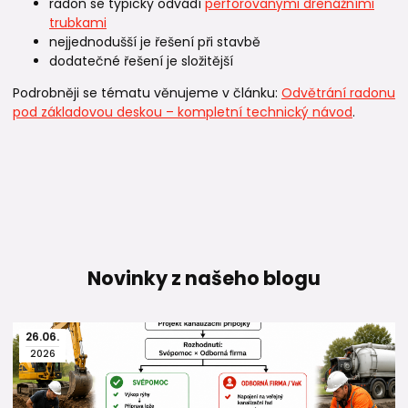
radon se typicky odvádí
perforovanými drenážními
trubkami
nejjednodušší je řešení při stavbě
dodatečné řešení je složitější
Podrobněji se tématu věnujeme v článku:
Odvětrání radonu
pod základovou deskou – kompletní technický návod
.
Novinky z našeho blogu
26
.
06
.
2026