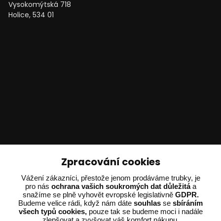
Vysokomýtská 718
Holice, 534 01
Technické poradenství
Zpracování cookies
Ing. Adam Dvořák
Vážení zákazníci, přestože jenom prodáváme trubky, je
+420 602 234 254
pro nás
ochrana vašich soukromých dat důležitá
a
snažíme se plně vyhovět evropské legislativně
GDPR.
(Po-Pá 8:00 - 15:00)
Budeme velice rádi, když nám dáte
souhlas
se
sbíráním
všech typů cookies,
pouze tak se budeme moci i nadále
potrebujiporadit@dvorak-karlik.cz
zlepšovat a zvyšovat váš komfort nákupu.