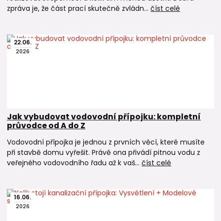
zpráva je, že část prací skutečně zvládn...
číst celé
22
.
06
.
2026
Jak vybudovat vodovodní přípojku: kompletní
průvodce od A do Z
Vodovodní přípojka je jednou z prvních věcí, které musíte
při stavbě domu vyřešit. Právě ona přivádí pitnou vodu z
veřejného vodovodního řadu až k vaš...
číst celé
16
.
06
.
2026