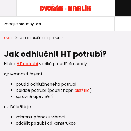
Úvod
Jak odhlučnit HT potrubí?
Jak odhlučnit HT potrubí?
Hluk z
HT potrubí
vzniká prouděním vody.
👉 Možnosti řešení:
použití odhlučněného potrubí
izolace potrubí (použít např.
plsť/filc
)
správné upevnění
👉 Důležité je:
zabránit přenosu vibrací
oddělit potrubí od konstrukce