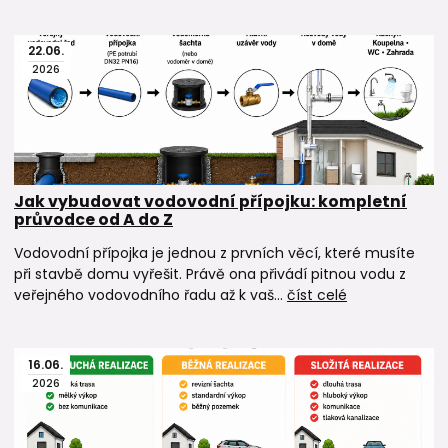
22
.
06
.
2026
Jak vybudovat vodovodní přípojku: kompletní
průvodce od A do Z
Vodovodní přípojka je jednou z prvních věcí, které musíte
při stavbě domu vyřešit. Právě ona přivádí pitnou vodu z
veřejného vodovodního řadu až k vaš...
číst celé
16
.
06
.
2026