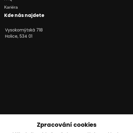
Kariéra
Kde nás najdete
Vysokomýtská 718
Holice, 534 01
Technické poradenství
Zpracování cookies
Ing. Adam Dvořák