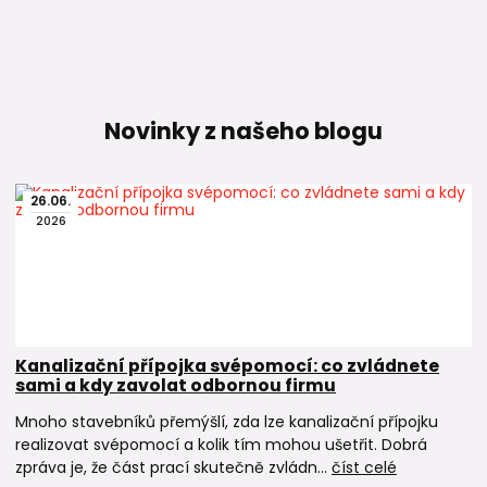
Novinky z našeho blogu
26
.
06
.
2026
Kanalizační přípojka svépomocí: co zvládnete
sami a kdy zavolat odbornou firmu
Mnoho stavebníků přemýšlí, zda lze kanalizační přípojku
realizovat svépomocí a kolik tím mohou ušetřit. Dobrá
zpráva je, že část prací skutečně zvládn...
číst celé