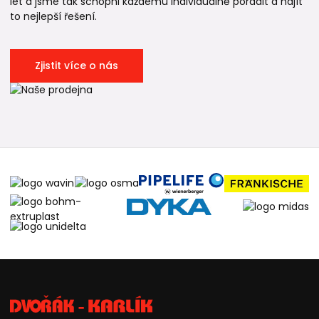
let a jsme tak schopni každému individuálně poradit a najít
to nejlepší řešení.
Zjistit více o nás