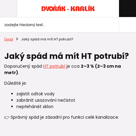
Úvod
Jaký spád má mít HT potrubí?
Jaký spád má mít HT potrubí?
Doporučený spád
HT potrubí
je cca
2–3 % (2–3 cm na
metr)
.
Důležité je:
zajistit odtok vody
zabránit usazování nečistot
nepřehánět sklon
👉 Správný spád je zásadní pro funkci celé kanalizace.