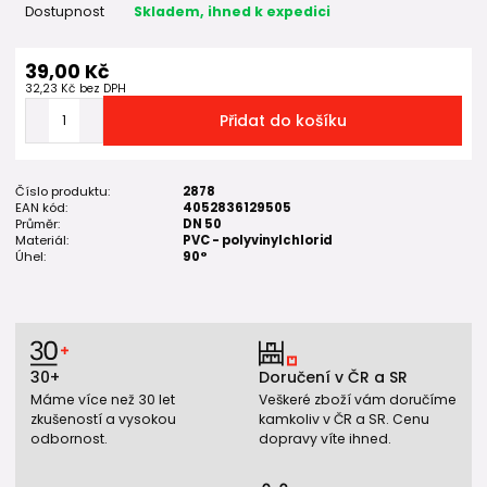
Dostupnost
Skladem, ihned k expedici
39,00 Kč
32,23 Kč
bez DPH
Přidat do košíku
Číslo produktu:
2878
EAN kód:
4052836129505
Průměr:
DN 50
Materiál:
PVC - polyvinylchlorid
Úhel:
90°
30+
Doručení v ČR a SR
Máme více než 30 let
Veškeré zboží vám doručíme
zkušeností a vysokou
kamkoliv v ČR a SR. Cenu
odbornost.
dopravy víte ihned.