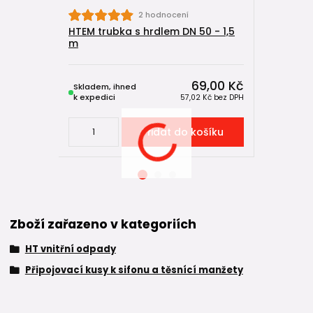
2 hodnocení
HTEM trubka s hrdlem DN 50 - 1,5
HTB kolen
m
69,00 Kč
Skladem, ihned
Skladem, 
k expedici
k expedici
57,02 Kč
bez DPH
Přidat do košíku
Zboží zařazeno v kategoriích
HT vnitřní odpady
Připojovací kusy k sifonu a těsnící manžety