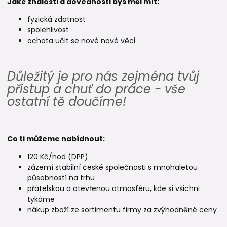
Jaké znalosti a dovednosti bys měl mít:
fyzická zdatnost
spolehlivost
ochota učit se nové nové věci
Důležitý je pro nás zejména tvůj
přístup a chuť do práce - vše
ostatní tě doučíme!
Co ti můžeme nabídnout:
120 Kč/hod (DPP)
zázemí stabilní české společnosti s mnohaletou
působností na trhu
přátelskou a otevřenou atmosféru, kde si všichni
tykáme
nákup zboží ze sortimentu firmy za zvýhodněné ceny