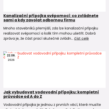
Kanalizační přípojka svépomocí: co zvládnete
sami a kdy zavolat odbornou firmu
Mnoho stavebníků přemýšlí, zda lze kanalizační přípojku
realizovat svépomocí a kolik tím mohou ušetřit. Dobrá
zpráva je, že část prací skutečně zvládn...
číst celé
22
.
06
.
2026
Jak vybudovat vodovodní přípojku: kompletní
průvodce od A do Z
Vodovodní přípojka je jednou z prvních věcí, které musíte