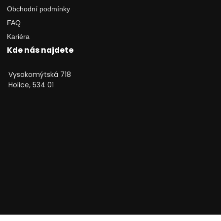
Obchodní podmínky
FAQ
Kariéra
Kde nás najdete
Vysokomýtská 718
Holice, 534 01
Technické poradenství