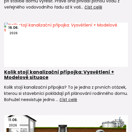
při stavbě domu vyřešit. Právě ona přivádí pitnou vodu z
veřejného vodovodního řadu až k vaš...
číst celé
16
.
06
.
2026
Kolik stojí kanalizační přípojka: Vysvětlení +
Modelové situace
Kolik stojí kanalizační přípojka? To je jedna z prvních otázek,
kterou si stavebníci pokládají při plánování rodinného domu.
Bohužel neexistuje jedna ...
číst celé
11
.
06
.
2026