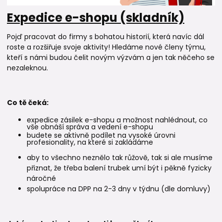
Expedice e-shopu (skladník)
Pojď pracovat do firmy s bohatou historií, která navíc dál
roste a rozšiřuje svoje aktivity! Hledáme nové členy týmu,
kteří s námi budou čelit novým výzvám a jen tak něčeho se
nezaleknou.
Co tě čeká:
expedice zásilek e-shopu a možnost nahlédnout, co
vše obnáší správa a vedení e-shopu
budete se aktivně podílet na vysoké úrovni
profesionality, na které si zakládáme
aby to všechno neznělo tak růžově, tak si ale musíme
přiznat, že třeba balení trubek umí být i pěkně fyzicky
náročné
spolupráce na DPP na 2-3 dny v týdnu (dle domluvy)