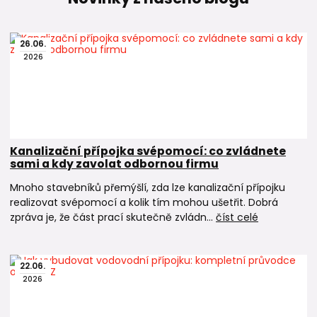
26
.
06
.
2026
Kanalizační přípojka svépomocí: co zvládnete
sami a kdy zavolat odbornou firmu
Mnoho stavebníků přemýšlí, zda lze kanalizační přípojku
realizovat svépomocí a kolik tím mohou ušetřit. Dobrá
zpráva je, že část prací skutečně zvládn...
číst celé
22
.
06
.
2026