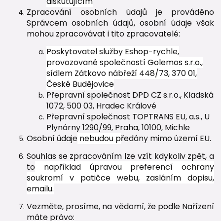
diskutujícím
Zpracování osobních údajů je prováděno
Správcem osobních údajů, osobní údaje však
mohou zpracovávat i tito zpracovatelé:
Poskytovatel služby Eshop-rychle,
provozované společností Golemos s.r.o.,
sídlem Zátkovo nábřeží 448/73, 370 01,
České Budějovice
Přepravní společnost DPD CZ s.r.o., Kladská
1072, 500 03, Hradec Králové
Přepravní společnost TOPTRANS EU, a.s., U
Plynárny 1290/99, Praha, 10100, Michle
Osobní údaje
nebudou p
ředány mimo území EU.
Souhlas se zpracováním lze vzít kdykoliv zpět, a
to
například úpravou preferencí ochrany
soukromí v patičce webu, zasláním dopisu,
emailu.
Vezměte, prosíme, na vědomí, že podle Nařízení
máte právo: