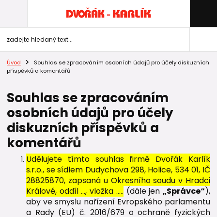
Úvod
Souhlas se zpracováním osobních údajů pro účely diskuzních
příspěvků a komentářů
Souhlas se zpracováním
osobních údajů pro účely
diskuzních příspěvků a
komentářů
Udělujete tímto souhlas firmě Dvořák Karlík
s.r.o., se sídlem Dudychova 298, Holice, 534 01, IČ
28825870, zapsaná u Okresního soudu v Hradci
Králové, oddíl …, vložka …..
(dále jen
„Správce“
),
aby ve smyslu nařízení Evropského parlamentu
a Rady (EU) č. 2016/679 o ochraně fyzických