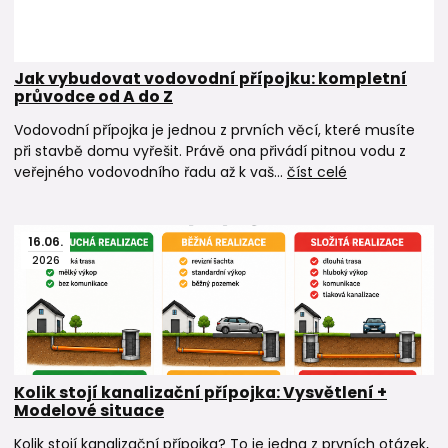
Jak vybudovat vodovodní přípojku: kompletní
průvodce od A do Z
Vodovodní přípojka je jednou z prvních věcí, které musíte
při stavbě domu vyřešit. Právě ona přivádí pitnou vodu z
veřejného vodovodního řadu až k vaš...
číst celé
16
.
06
.
2026
Kolik stojí kanalizační přípojka: Vysvětlení +
Modelové situace
Kolik stojí kanalizační přípojka? To je jedna z prvních otázek,